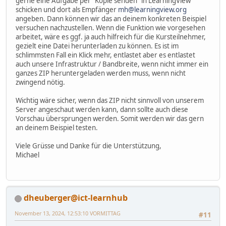
gerne eine Aufgabe per "Kopie senden" in LearningView
schicken und dort als Empfänger
mh@learningview.org
angeben. Dann können wir das an deinem konkreten Beispiel
versuchen nachzustellen. Wenn die Funktion wie vorgesehen
arbeitet, wäre es ggf. ja auch hilfreich für die Kursteilnehmer,
gezielt eine Datei herunterladen zu können. Es ist im
schlimmsten Fall ein Klick mehr, entlastet aber es entlastet
auch unsere Infrastruktur / Bandbreite, wenn nicht immer ein
ganzes ZIP heruntergeladen werden muss, wenn nicht
zwingend nötig.
Wichtig wäre sicher, wenn das ZIP nicht sinnvoll von unserem
Server angeschaut werden kann, dann sollte auch diese
Vorschau übersprungen werden. Somit werden wir das gern
an deinem Beispiel testen.
Viele Grüsse und Danke für die Unterstützung,
Michael
dheuberger@ict-learnhub
November 13, 2024, 12:53:10 VORMITTAG
#11