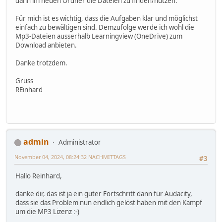
dann im neuen Ordner die Dateien zu finden/nutzen.
Für mich ist es wichtig, dass die Aufgaben klar und möglichst
einfach zu bewältigen sind. Demzufolge werde ich wohl die
Mp3-Dateien ausserhalb Learningview (OneDrive) zum
Download anbieten.
Danke trotzdem.
Gruss
REinhard
admin
Administrator
November 04, 2024, 08:24:32 NACHMITTAGS
#3
Hallo Reinhard,
danke dir, das ist ja ein guter Fortschritt dann für Audacity,
dass sie das Problem nun endlich gelöst haben mit den Kampf
um die MP3 Lizenz :-)