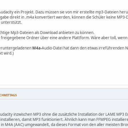
 Audacity ein Projekt. Dazu müssen sie von mir erstellte mp3-Dateien h
gabe direkt in .m4a konvertiert werden, können die Schüler keine MP3-
 unterstützt.
richtige Mp3-Dateien als Download anbieten zu können.
r freigegebene Ordner über eine andere Plattform. Wäre aber toll, wenn 
heruntergeladenen
M4a-
Audio-Datei hat dann den etwas irreführenden 
t wird.)
NACHMITTAGS
b Audacity inzwischen MP3 ohne die zusätzliche Installation der LAME MP3
nstallieren, damit MP3 funktioniert. Ähnlich kann man FFMPEG installie
os in M4A (AAC) umgewandelt, da dieses Format von den aller meisten B