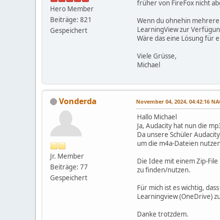
früher von FireFox nicht a
Hero Member
Beiträge: 821
Wenn du ohnehin mehrere M
LearningView zur Verfügung
Gespeichert
Wäre das eine Lösung für 
Viele Grüsse,
Michael
Vonderda
November 04, 2024, 04:42:16 
Hallo Michael
Ja, Audacity hat nun die mp
Da unsere Schüler Audacity 
um die m4a-Dateien nutzen 
Jr. Member
Die Idee mit einem Zip-Fil
Beiträge: 77
zu finden/nutzen.
Gespeichert
Für mich ist es wichtig, da
Learningview (OneDrive) z
Danke trotzdem.