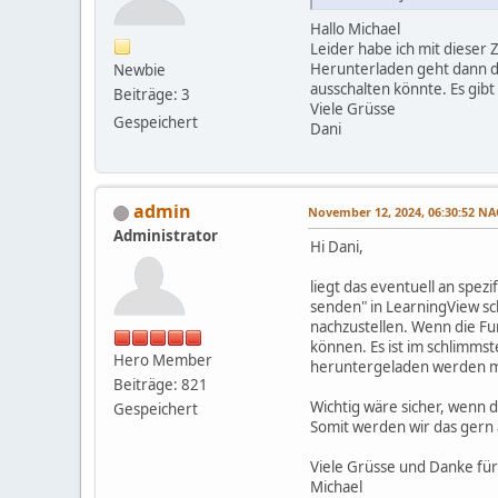
Hallo Michael
Leider habe ich mit dieser 
Herunterladen geht dann do
Newbie
ausschalten könnte. Es gibt
Beiträge: 3
Viele Grüsse
Gespeichert
Dani
admin
November 12, 2024, 06:30:52 
Administrator
Hi Dani,
liegt das eventuell an spez
senden" in LearningView s
nachzustellen. Wenn die Fun
können. Es ist im schlimmst
Hero Member
heruntergeladen werden mu
Beiträge: 821
Wichtig wäre sicher, wenn 
Gespeichert
Somit werden wir das gern 
Viele Grüsse und Danke für
Michael