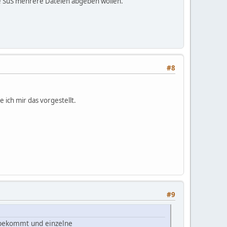
ie SuS mehrere Dateien abgeben wollen.
#8
ich mir das vorgestellt.
#9
t bekommt und einzelne