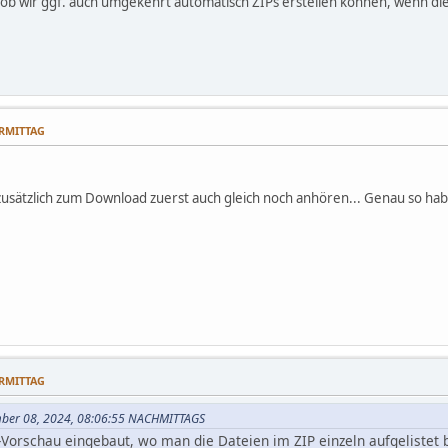
 ob wir ggf. auch umgekehrt automatisch ZIPs erstellen können, wenn d
ORMITTAG
usätzlich zum Download zuerst auch gleich noch anhören... Genau so habe 
ORMITTAG
mber 08, 2024, 08:06:55 NACHMITTAGS
P-Vorschau eingebaut, wo man die Dateien im ZIP einzeln aufgeliste