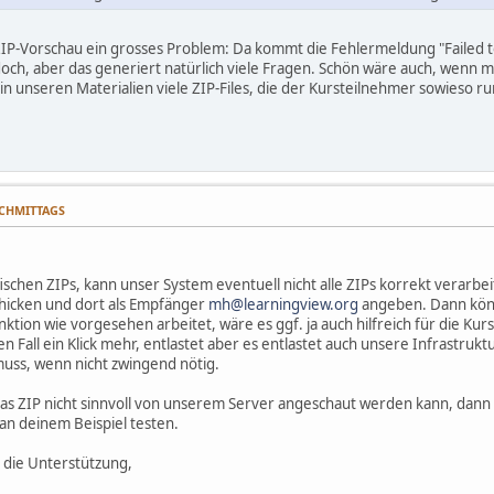
ZIP-Vorschau ein grosses Problem: Da kommt die Fehlermeldung "Failed to
ch, aber das generiert natürlich viele Fragen. Schön wäre auch, wenn 
 in unseren Materialien viele ZIP-Files, die der Kursteilnehmer sowieso r
NACHMITTAGS
ifischen ZIPs, kann unser System eventuell nicht alle ZIPs korrekt verar
chicken und dort als Empfänger
mh@learningview.org
angeben. Dann könn
ktion wie vorgesehen arbeitet, wäre es ggf. ja auch hilfreich für die Kur
en Fall ein Klick mehr, entlastet aber es entlastet auch unsere Infrastruk
ss, wenn nicht zwingend nötig.
das ZIP nicht sinnvoll von unserem Server angeschaut werden kann, dan
an deinem Beispiel testen.
 die Unterstützung,