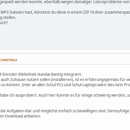
bgespielt werden konnte, ebenfalls wegen damaliger Lizenzprobleme von
P3 Dateien hast, könntest du diese in einem ZIP Ordner zusammenpac
 stellen.
euch?
NACHMITTAGS
3-Encoder Bibliothek standardseitig integriert.
auch Zuhause nutzen sollen (installieren), ist es erfahrungsgemäss für vi
zu können. (Hier an allen Schul-PCs und Schul-Laptops wäre dies kein Pr
e habe ich ausprobiert. Auch hier könnte es für einige schwierig werden,
ss die Aufgaben klar und möglichst einfach zu bewältigen sind. Demzufol
um Download anbieten.