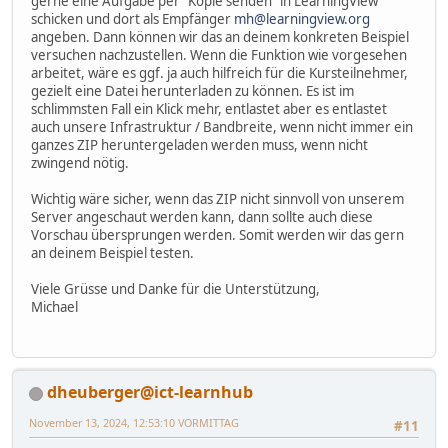
gerne eine Aufgabe per "Kopie senden" in LearningView
schicken und dort als Empfänger
mh@learningview.org
angeben. Dann können wir das an deinem konkreten Beispiel
versuchen nachzustellen. Wenn die Funktion wie vorgesehen
arbeitet, wäre es ggf. ja auch hilfreich für die Kursteilnehmer,
gezielt eine Datei herunterladen zu können. Es ist im
schlimmsten Fall ein Klick mehr, entlastet aber es entlastet
auch unsere Infrastruktur / Bandbreite, wenn nicht immer ein
ganzes ZIP heruntergeladen werden muss, wenn nicht
zwingend nötig.
Wichtig wäre sicher, wenn das ZIP nicht sinnvoll von unserem
Server angeschaut werden kann, dann sollte auch diese
Vorschau übersprungen werden. Somit werden wir das gern
an deinem Beispiel testen.
Viele Grüsse und Danke für die Unterstützung,
Michael
dheuberger@ict-learnhub
November 13, 2024, 12:53:10 VORMITTAG
#11