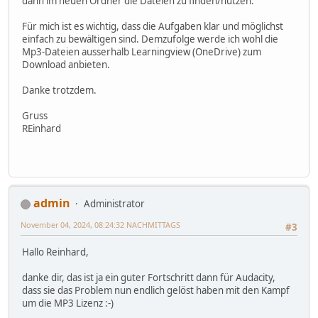
dann im neuen Ordner die Dateien zu finden/nutzen.
Für mich ist es wichtig, dass die Aufgaben klar und möglichst
einfach zu bewältigen sind. Demzufolge werde ich wohl die
Mp3-Dateien ausserhalb Learningview (OneDrive) zum
Download anbieten.
Danke trotzdem.
Gruss
REinhard
admin
Administrator
November 04, 2024, 08:24:32 NACHMITTAGS
#3
Hallo Reinhard,
danke dir, das ist ja ein guter Fortschritt dann für Audacity,
dass sie das Problem nun endlich gelöst haben mit den Kampf
um die MP3 Lizenz :-)