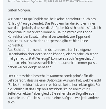
Letzte Bearbeitung
: September 20, 2023, 07:20:29 VORMITTAG von admin
Guten Morgen,
Wir hatten ursprünglich mal bei "keine Korrektur" auch das
"Erledigt" ausgeblendet. Das Problem für die Schüler:innen
war dann jedoch, dass sie die Aufgabe für sich nicht als "hab ich
angeschaut" markieren können. Häufig wird dieses ohne
Korrektur bei Zusatzmaterial verwendet, wie Tipps und
Ähnliches. Aus Sicht der Lehrperson gibt es hier keine
Korrektur.
Aus Sicht der Lernenden möchten diese für ihre eigene
Organisation aber gern sagen können, ok das habe ich schon
mal gemacht. Statt "erledigt" könnte es auch "angeschaut"
oder so sein. Da das sprachlich aber auch nicht immer passt,
haben wir "erledigt" behalten.
Der Unterschied besteht im Moment somit primär für die
Lehrperson, dass sie eine Option zur Auswahl hat, welche nicht
"Selbstkorrektur" ist, wenn es für sie keine Korrektur gibt. Für
die Schüler ist das Ergebnis zwischen "keine Korrektur /
Selbstkorrektur" aber gleich. Sie sehen diese Begriffe aber
auch nie und für sie ist es eben eine Aufgabe wie jede andere
auch.