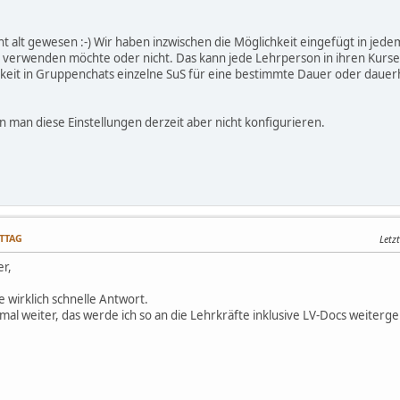
ht alt gewesen :-) Wir haben inzwischen die Möglichkeit eingefügt in jed
 verwenden möchte oder nicht. Das kann jede Lehrperson in ihren Kursen 
keit in Gruppenchats einzelne SuS für eine bestimmte Dauer oder dauer
n man diese Einstellungen derzeit aber nicht konfigurieren.
ITTAG
Letz
er,
e wirklich schnelle Antwort.
onmal weiter, das werde ich so an die Lehrkräfte inklusive LV-Docs weiterg