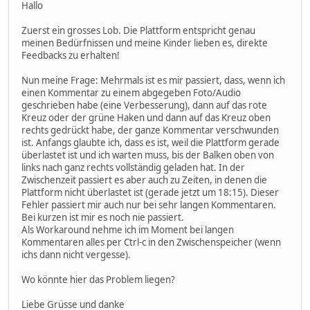
Hallo
Zuerst ein grosses Lob. Die Plattform entspricht genau
meinen Bedürfnissen und meine Kinder lieben es, direkte
Feedbacks zu erhalten!
Nun meine Frage: Mehrmals ist es mir passiert, dass, wenn ich
einen Kommentar zu einem abgegeben Foto/Audio
geschrieben habe (eine Verbesserung), dann auf das rote
Kreuz oder der grüne Haken und dann auf das Kreuz oben
rechts gedrückt habe, der ganze Kommentar verschwunden
ist. Anfangs glaubte ich, dass es ist, weil die Plattform gerade
überlastet ist und ich warten muss, bis der Balken oben von
links nach ganz rechts vollständig geladen hat. In der
Zwischenzeit passiert es aber auch zu Zeiten, in denen die
Plattform nicht überlastet ist (gerade jetzt um 18:15). Dieser
Fehler passiert mir auch nur bei sehr langen Kommentaren.
Bei kurzen ist mir es noch nie passiert.
Als Workaround nehme ich im Moment bei langen
Kommentaren alles per Ctrl-c in den Zwischenspeicher (wenn
ichs dann nicht vergesse).
Wo könnte hier das Problem liegen?
Liebe Grüsse und danke