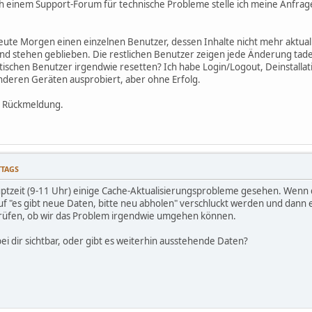
 einem Support-Forum für technische Probleme stelle ich meine Anfrage m
heute Morgen einen einzelnen Benutzer, dessen Inhalte nicht mehr aktuali
nd stehen geblieben. Die restlichen Benutzer zeigen jede Änderung tadel
schen Benutzer irgendwie resetten? Ich habe Login/Logout, Deinstallatio
 anderen Geräten ausprobiert, aber ohne Erfolg.
e Rückmeldung.
TTAGS
ptzeit (9-11 Uhr) einige Cache-Aktualisierungsprobleme gesehen. Wenn die
 auf "es gibt neue Daten, bitte neu abholen" verschluckt werden und dan
prüfen, ob wir das Problem irgendwie umgehen können.
bei dir sichtbar, oder gibt es weiterhin ausstehende Daten?