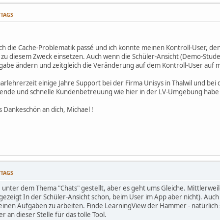
TTAGS
tlich die Cache-Problematik passé und ich konnte meinen Kontroll-User, den
 zu diesem Zweck einsetzen. Auch wenn die Schüler-Ansicht (Demo-Student) v
gabe ändern und zeitgleich die Veränderung auf dem Kontroll-User auf
arlehrerzeit einige Jahre Support bei der Firma Unisys in Thalwil und bei
gende und schnelle Kundenbetreuung wie hier in der LV-Umgebung habe i
s Dankeschön an dich, Michael !
TTAGS
 unter dem Thema "Chats" gestellt, aber es geht ums Gleiche. Mittlerwei
ezeigt In der Schüler-Ansicht schon, beim User im App aber nicht). Auch
 meinen Aufgaben zu arbeiten. Finde LearningView der Hammer - natürlich 
 an dieser Stelle für das tolle Tool.