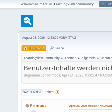
Willkommen im Forum „
LearningView Community
“.
Einl
August 08, 2026, 12:53:29 VORMITTAG
Übersicht
Suche
LearningView Community
Themen
Allgemein
Benutze
►
►
►
Benutzer-Inhalte werden nich
Begonnen von Primoos, April 21, 2020, 01:05:47 NACH
Seiten
1
NACH UNTEN
Primoos
April 21, 2020, 01:05:47 NACHMI