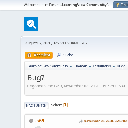
Willkommen im Forum „
LearningView Community
“.
Einl
August 07, 2026, 07:26:11 VORMITTAG
Übersicht
Suche
LearningView Community
Themen
Installation
Bug?
►
►
►
Bug?
Begonnen von tk69, November 08, 2020, 05:52:00 NA
Seiten
1
NACH UNTEN
tk69
November 08, 2020, 05:52:0