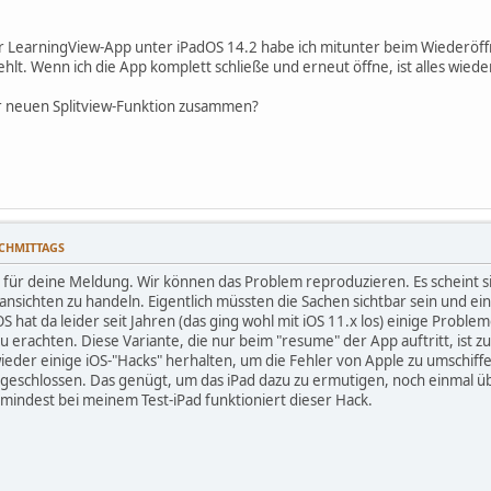
er LearningView-App unter iPadOS 14.2 habe ich mitunter beim Wiederöf
ehlt. Wenn ich die App komplett schließe und erneut öffne, ist alles wied
er neuen Splitview-Funktion zusammen?
NACHMITTAGS
 für deine Meldung. Wir können das Problem reproduzieren. Es scheint sic
ichten zu handeln. Eigentlich müssten die Sachen sichtbar sein und ein
S hat da leider seit Jahren (das ging wohl mit iOS 11.x los) einige Prob
 zu erachten. Diese Variante, die nur beim "resume" der App auftritt, ist 
eder einige iOS-"Hacks" herhalten, um die Fehler von Apple zu umschiffe
r geschlossen. Das genügt, um das iPad dazu zu ermutigen, noch einmal
umindest bei meinem Test-iPad funktioniert dieser Hack.