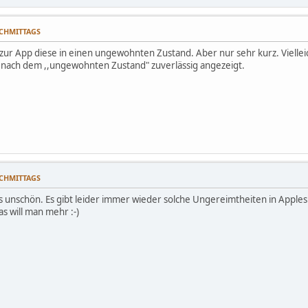
NACHMITTAGS
ur App diese in einen ungewohnten Zustand. Aber nur sehr kurz. Vielleich
t nach dem ,,ungewohnten Zustand" zuverlässig angezeigt.
NACHMITTAGS
was unschön. Es gibt leider immer wieder solche Ungereimtheiten in Apple
s will man mehr :-)