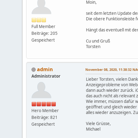
Moin,
seit dem letzten Update d
Die obere Funktionsleiste f
Full Member
Hängt das eventuell mit d
Beiträge: 205
Gespeichert
Cu und Gruß
Torsten
admin
November 08, 2020, 11:38:32 
Administrator
Lieber Torsten, vielen Dank
Anzeigeprobleme von Webans
dann auch wieder zurück. iO
das auch nicht als relevant
Wie immer, müssen dafür wi
geöffnet und gleich wiede
Hero Member
alles wieder anzuzeigen. Z
Beiträge: 821
Viele Grüsse,
Gespeichert
Michael