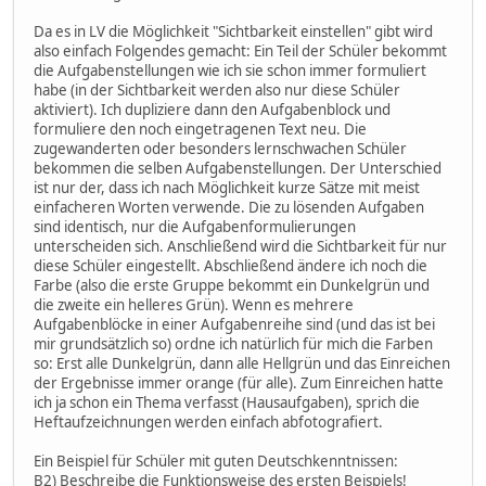
Da es in LV die Möglichkeit "Sichtbarkeit einstellen" gibt wird
also einfach Folgendes gemacht: Ein Teil der Schüler bekommt
die Aufgabenstellungen wie ich sie schon immer formuliert
habe (in der Sichtbarkeit werden also nur diese Schüler
aktiviert). Ich dupliziere dann den Aufgabenblock und
formuliere den noch eingetragenen Text neu. Die
zugewanderten oder besonders lernschwachen Schüler
bekommen die selben Aufgabenstellungen. Der Unterschied
ist nur der, dass ich nach Möglichkeit kurze Sätze mit meist
einfacheren Worten verwende. Die zu lösenden Aufgaben
sind identisch, nur die Aufgabenformulierungen
unterscheiden sich. Anschließend wird die Sichtbarkeit für nur
diese Schüler eingestellt. Abschließend ändere ich noch die
Farbe (also die erste Gruppe bekommt ein Dunkelgrün und
die zweite ein helleres Grün). Wenn es mehrere
Aufgabenblöcke in einer Aufgabenreihe sind (und das ist bei
mir grundsätzlich so) ordne ich natürlich für mich die Farben
so: Erst alle Dunkelgrün, dann alle Hellgrün und das Einreichen
der Ergebnisse immer orange (für alle). Zum Einreichen hatte
ich ja schon ein Thema verfasst (Hausaufgaben), sprich die
Heftaufzeichnungen werden einfach abfotografiert.
Ein Beispiel für Schüler mit guten Deutschkenntnissen:
B2) Beschreibe die Funktionsweise des ersten Beispiels!