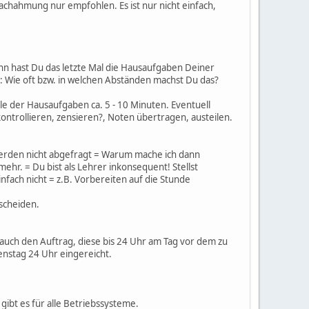
Nachahmung nur empfohlen. Es ist nur nicht einfach,
nn hast Du das letzte Mal die Hausaufgaben Deiner
e: Wie oft bzw. in welchen Abständen machst Du das?
lle der Hausaufgaben ca. 5 - 10 Minuten. Eventuell
ontrollieren, zensieren?, Noten übertragen, austeilen.
werden nicht abgefragt = Warum mache ich dann
ehr. = Du bist als Lehrer inkonsequent! Stellst
nfach nicht = z.B. Vorbereiten auf die Stunde
scheiden.
auch den Auftrag, diese bis 24 Uhr am Tag vor dem zu
ienstag 24 Uhr eingereicht.
gibt es für alle Betriebssysteme.