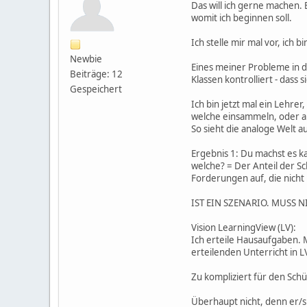
Das will ich gerne machen. 
womit ich beginnen soll.
Ich stelle mir mal vor, ich 
Newbie
Eines meiner Probleme in d
Beiträge: 12
Klassen kontrolliert - das
Gespeichert
Ich bin jetzt mal ein Lehre
welche einsammeln, oder al
So sieht die analoge Welt au
Ergebnis 1: Du machst es k
welche? = Der Anteil der Sc
Forderungen auf, die nicht 
IST EIN SZENARIO. MUSS NI
Vision LearningView (LV):
Ich erteile Hausaufgaben. 
erteilenden Unterricht in L
Zu kompliziert für den Schü
Überhaupt nicht, denn er/si