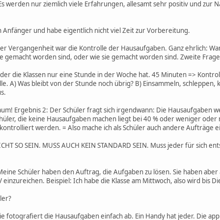
Es werden nur ziemlich viele Erfahrungen, allesamt sehr positiv und zur 
bin Anfänger und habe eigentlich nicht viel Zeit zur Vorbereitung.
er Vergangenheit war die Kontrolle der Hausaufgaben. Ganz ehrlich: Wa
s sie gemacht worden sind, oder wie sie gemacht worden sind. Zweite Frag
r, der die Klassen nur eine Stunde in der Woche hat. 45 Minuten => Kontro
le. A) Was bleibt von der Stunde noch übrig? B) Einsammeln, schleppen, k
s.
aum! Ergebnis 2: Der Schüler fragt sich irgendwann: Die Hausaufgaben 
hüler, die keine Hausaufgaben machen liegt bei 40 % oder weniger oder m
kontrolliert werden. = Also mache ich als Schüler auch andere Aufträge ei
CHT SO SEIN. MUSS AUCH KEIN STANDARD SEIN. Muss jeder für sich ent
Meine Schüler haben den Auftrag, die Aufgaben zu lösen. Sie haben aber 
V einzureichen. Beispiel: Ich habe die Klasse am Mittwoch, also wird bis D
ler?
e fotografiert die Hausaufgaben einfach ab. Ein Handy hat jeder. Die app 