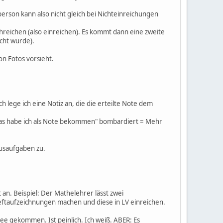
person kann also nicht gleich bei Nichteinreichungen
hreichen (also einreichen). Es kommt dann eine zweite
icht wurde).
on Fotos vorsieht.
 lege ich eine Notiz an, die die erteilte Note dem
"Was habe ich als Note bekommen" bombardiert = Mehr
ausaufgaben zu.
 an. Beispiel: Der Mathelehrer lässt zwei
eftaufzeichnungen machen und diese in LV einreichen.
 Idee gekommen. Ist peinlich. Ich weiß. ABER: Es