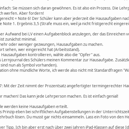
nfach: Sie müssen sich daran gewöhnen. Es ist also ein Prozess. Die Lehr
ich werfen. Aber fordern!
ngereicht = Note 6! Der Schüler kann aber jederzeit die Hausaufgaben nac
e Note 1. Ergebnis 3,5 (Strafe muss ein, weil ja nicht fristgerecht eingere
roßer Aufwand bei LV einen Aufgabenblock anzulegen, der das Einreichen v
ist zunächst minimal.
ind mehr oder weniger gezwungen, Hausaufgaben zu machen.
fort sehen, wer eingereicht hat (Arbeitsstand).
le Hausaufgaben kontrollieren, wähle also die "Opfer" aus.
das Lernjournal des Schülers meinen Kommentar zur Hausaufgabe. Zusätzlich
 6 sind nun als Symbol vorhanden).
kation ohne mündliche Worte, ich werde also nicht mit Standardfragen 
7: Mit der Zeit nimmt der Prozentsatz angefertigter termingerechter H
r machen! Das kann jede Lehrperson machen. Es ist einfach genial!
ule werden keine Hausaufgaben erteilt.
Prinzip eben bei schriftlichen Aufgabenstellungen in der Unterrichtszeit
rbuch lösen. Du musst gar nichts einsammeln. Lass ein Foto von den H
mitiver Tipp. Ich bin aber erst nach über zwei Jahren iPad-Klassen auf diese