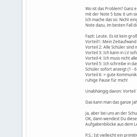
Wo ist das Problem? Ganz ei
mit der Note 5 bzw. 6 um s
Ich mache das so: Nicht ei
Note dazu, im besten Fall di
Fazit: Leute. Es ist kein g
Vorteil1: Mein Zeitaufwand 
Vorteil 2: Alle Schüler s
Vorteil 3: Ich kann in LV so
Vorteil 4: Ich muss nicht al
Vorteil 5: Ich schreibe in 
Schüler sofort anzeigt (1 -
Vorteil 6: = gute Kommuni
ruhige Pause für mich!
Unabhängig davon: Vorteil 
Das kann man das ganze Jah
Ja, aber bei uns an der Sch
OK, dann wendest Du dieses 
Aufgabenblöcke aus dem Leh
P.S.: Ist vielleicht ein pri