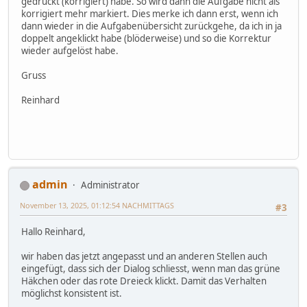
gedrückt (korrigiert) habe. So wird dann die Aufgabe nicht als
korrigiert mehr markiert. Dies merke ich dann erst, wenn ich
dann wieder in die Aufgabenübersicht zurückgehe, da ich in ja
doppelt angeklickt habe (blöderweise) und so die Korrektur
wieder aufgelöst habe.
Gruss
Reinhard
admin
Administrator
November 13, 2025, 01:12:54 NACHMITTAGS
#3
Hallo Reinhard,
wir haben das jetzt angepasst und an anderen Stellen auch
eingefügt, dass sich der Dialog schliesst, wenn man das grüne
Häkchen oder das rote Dreieck klickt. Damit das Verhalten
möglichst konsistent ist.