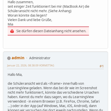
Hallo zusammen,
seit einiger Zeit funktioniert bei mir (MacBook Air) die
Schüleransicht nicht mehr. (Siehe Anhang)
Woran könnte das liegen?
Vielen Dank und liebe Grüße,
Mia
Sie dürfen diesen Dateianhang nicht ansehen.
admin
Administrator
Januar 22, 2026, 08:38:09 VORMITTAG
#1
Hallo Mia,
die Schüleransicht wird als <iframe> innerhalb von
LearningView geladen. Wenn das bei dir wie im Screenshot
nicht mehr funktioniert, könnte das verschiedene Ursachen
haben. Kannst du mehr dazu sagen, wo du LearningView
verwendest - in einem Browser (z.B. FireFox, Chrome, Safari
...) oder in der App (auf Windows, Mac, iOS, Android), dann
können wir versuchen das dort jeweils nachzustellen. Wenn du