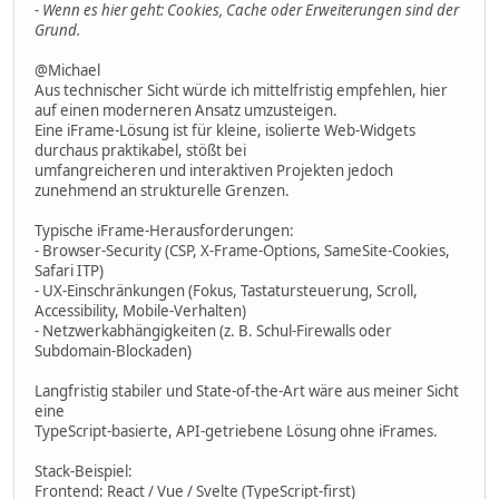
- Wenn es hier geht: Cookies, Cache oder Erweiterungen sind der
Grund.
@Michael
Aus technischer Sicht würde ich mittelfristig empfehlen, hier
auf einen moderneren Ansatz umzusteigen.
Eine iFrame-Lösung ist für kleine, isolierte Web-Widgets
durchaus praktikabel, stößt bei
umfangreicheren und interaktiven Projekten jedoch
zunehmend an strukturelle Grenzen.
Typische iFrame-Herausforderungen:
- Browser-Security (CSP, X-Frame-Options, SameSite-Cookies,
Safari ITP)
- UX-Einschränkungen (Fokus, Tastatursteuerung, Scroll,
Accessibility, Mobile-Verhalten)
- Netzwerkabhängigkeiten (z. B. Schul-Firewalls oder
Subdomain-Blockaden)
Langfristig stabiler und State-of-the-Art wäre aus meiner Sicht
eine
TypeScript-basierte, API-getriebene Lösung ohne iFrames.
Stack-Beispiel:
Frontend: React / Vue / Svelte (TypeScript-first)