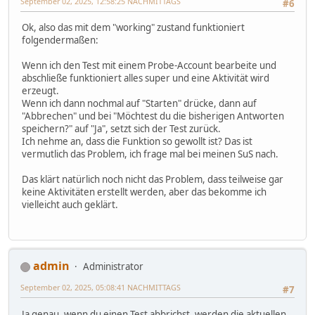
September 02, 2025, 12:58:25 NACHMITTAGS
#6
Ok, also das mit dem "working" zustand funktioniert
folgendermaßen:
Wenn ich den Test mit einem Probe-Account bearbeite und
abschließe funktioniert alles super und eine Aktivität wird
erzeugt.
Wenn ich dann nochmal auf "Starten" drücke, dann auf
"Abbrechen" und bei "Möchtest du die bisherigen Antworten
speichern?" auf "Ja", setzt sich der Test zurück.
Ich nehme an, dass die Funktion so gewollt ist? Das ist
vermutlich das Problem, ich frage mal bei meinen SuS nach.
Das klärt natürlich noch nicht das Problem, dass teilweise gar
keine Aktivitäten erstellt werden, aber das bekomme ich
vielleicht auch geklärt.
admin
Administrator
September 02, 2025, 05:08:41 NACHMITTAGS
#7
Ja genau, wenn du einen Test abbrichst, werden die aktuellen