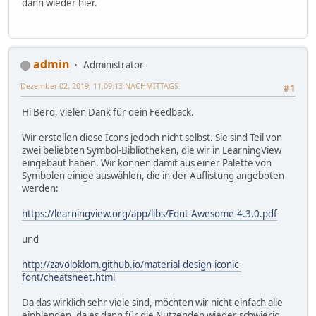
dann wieder hier.
admin
Administrator
Dezember 02, 2019, 11:09:13 NACHMITTAGS
#1
Hi Berd, vielen Dank für dein Feedback.
Wir erstellen diese Icons jedoch nicht selbst. Sie sind Teil von
zwei beliebten Symbol-Bibliotheken, die wir in LearningView
eingebaut haben. Wir können damit aus einer Palette von
Symbolen einige auswählen, die in der Auflistung angeboten
werden:
https://learningview.org/app/libs/Font-Awesome-4.3.0.pdf
und
http://zavoloklom.github.io/material-design-iconic-
font/cheatsheet.html
Da das wirklich sehr viele sind, möchten wir nicht einfach alle
einblenden, da es dann für die Nutzenden wieder schwierig