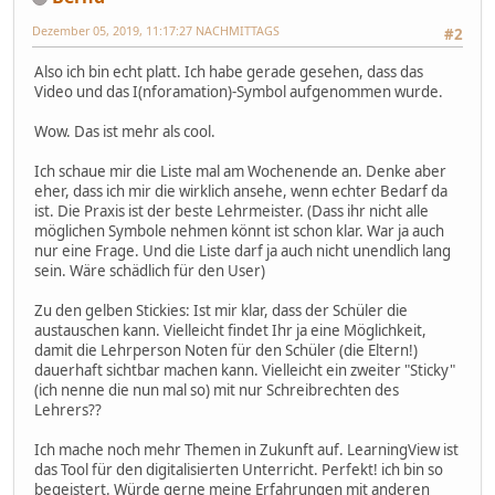
Dezember 05, 2019, 11:17:27 NACHMITTAGS
#2
Also ich bin echt platt. Ich habe gerade gesehen, dass das
Video und das I(nforamation)-Symbol aufgenommen wurde.
Wow. Das ist mehr als cool.
Ich schaue mir die Liste mal am Wochenende an. Denke aber
eher, dass ich mir die wirklich ansehe, wenn echter Bedarf da
ist. Die Praxis ist der beste Lehrmeister. (Dass ihr nicht alle
möglichen Symbole nehmen könnt ist schon klar. War ja auch
nur eine Frage. Und die Liste darf ja auch nicht unendlich lang
sein. Wäre schädlich für den User)
Zu den gelben Stickies: Ist mir klar, dass der Schüler die
austauschen kann. Vielleicht findet Ihr ja eine Möglichkeit,
damit die Lehrperson Noten für den Schüler (die Eltern!)
dauerhaft sichtbar machen kann. Vielleicht ein zweiter "Sticky"
(ich nenne die nun mal so) mit nur Schreibrechten des
Lehrers??
Ich mache noch mehr Themen in Zukunft auf. LearningView ist
das Tool für den digitalisierten Unterricht. Perfekt! ich bin so
begeistert. Würde gerne meine Erfahrungen mit anderen