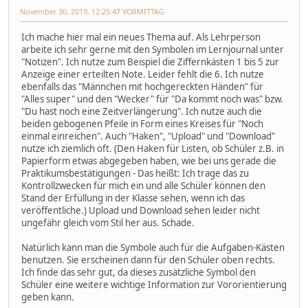
November 30, 2019, 12:25:47 VORMITTAG
Ich mache hier mal ein neues Thema auf. Als Lehrperson
arbeite ich sehr gerne mit den Symbolen im Lernjournal unter
"Notizen". Ich nutze zum Beispiel die Ziffernkästen 1 bis 5 zur
Anzeige einer erteilten Note. Leider fehlt die 6. Ich nutze
ebenfalls das "Männchen mit hochgereckten Händen" für
"Alles super" und den "Wecker" für "Da kommt noch was" bzw.
"Du hast noch eine Zeitverlängerung". Ich nutze auch die
beiden gebogenen Pfeile in Form eines Kreises für "Noch
einmal einreichen". Auch "Haken", "Upload" und "Download"
nutze ich ziemlich oft. (Den Haken für Listen, ob Schüler z.B. in
Papierform etwas abgegeben haben, wie bei uns gerade die
Praktikumsbestätigungen - Das heißt: Ich trage das zu
Kontrollzwecken für mich ein und alle Schüler können den
Stand der Erfüllung in der Klasse sehen, wenn ich das
veröffentliche.) Upload und Download sehen leider nicht
ungefähr gleich vom Stil her aus. Schade.
Natürlich kann man die Symbole auch für die Aufgaben-Kästen
benutzen. Sie erscheinen dann für den Schüler oben rechts.
Ich finde das sehr gut, da dieses zusätzliche Symbol den
Schüler eine weitere wichtige Information zur Vororientierung
geben kann.