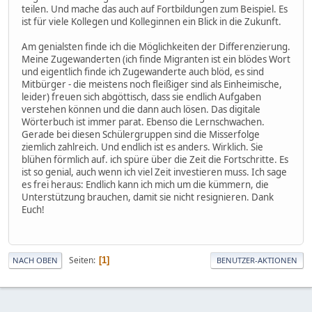
teilen. Und mache das auch auf Fortbildungen zum Beispiel. Es
ist für viele Kollegen und Kolleginnen ein Blick in die Zukunft.
Am genialsten finde ich die Möglichkeiten der Differenzierung.
Meine Zugewanderten (ich finde Migranten ist ein blödes Wort
und eigentlich finde ich Zugewanderte auch blöd, es sind
Mitbürger - die meistens noch fleißiger sind als Einheimische,
leider) freuen sich abgöttisch, dass sie endlich Aufgaben
verstehen können und die dann auch lösen. Das digitale
Wörterbuch ist immer parat. Ebenso die Lernschwachen.
Gerade bei diesen Schülergruppen sind die Misserfolge
ziemlich zahlreich. Und endlich ist es anders. Wirklich. Sie
blühen förmlich auf. ich spüre über die Zeit die Fortschritte. Es
ist so genial, auch wenn ich viel Zeit investieren muss. Ich sage
es frei heraus: Endlich kann ich mich um die kümmern, die
Unterstützung brauchen, damit sie nicht resignieren. Dank
Euch!
Seiten
1
NACH OBEN
BENUTZER-AKTIONEN