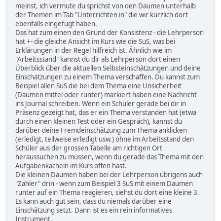
meinst, ich vermute du sprichst von den Daumen unterhalb
der Themen im Tab "Unterrichten in" die wir kürzlich dort
ebenfalls eingefügt haben.
Das hat zum einen den Grund der Konsistenz - die Lehrperson
hat +- die gleiche Ansicht im Kurs wie die SuS, was bei
Erklärungen in der Regel hilfreich ist. Ähnlich wie im
"Arbeitsstand" kannst du dir als Lehrperson dort einen
Überblick über die aktuellen Selbsteinschätzungen und deine
Einschätzungen zu einem Thema verschaffen. Du kannst zum
Beispiel allen SuS die bei dem Thema eine Unsicherheit
(Daumen mittel oder runter) markiert haben eine Nachricht
ins Journal schreiben. Wenn ein Schüler gerade bei dir in
Präsenz gezeigt hat, das er ein Thema verstanden hat (etwa
durch einen kleinen Test oder ein Gespräch), kannst du
darüber deine Fremdeinschätzung zum Thema anklicken
(erledigt, teilweise erledigt usw.) ohne im Arbeitsstand den
Schüler aus der grossen Tabelle am richtigen Ort
heraussuchen zu müssen, wenn du gerade das Thema mit den
Aufgabenkacheln im Kurs offen hast.
Die kleinen Daumen haben bei der Lehrperson übrigens auch
"Zähler" drin - wenn zum Beispiel 3 SuS mit einem Daumen
runter auf ein Thema reagieren, siehst du dort eine kleine 3.
Es kann auch gut sein, dass du niemals darüber eine
Einschätzung setzt. Dann ist es ein rein informatives
Instrument.