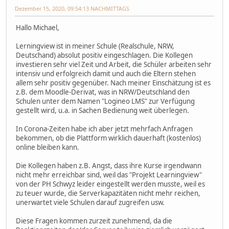
Dezember 15, 2020, 09:54:13 NACHMITTAGS
Hallo Michael,
Lerningview ist in meiner Schule (Realschule, NRW,
Deutschand) absolut positiv eingeschlagen. Die Kollegen
investieren sehr viel Zeit und Arbeit, die Schüler arbeiten sehr
intensiv und erfolgreich damit und auch die Eltern stehen
allem sehr positiv gegenüber. Nach meiner Einschätzung ist es
z.B. dem Moodle-Derivat, was in NRW/Deutschland den
Schulen unter dem Namen "Logineo LMS" zur Verfügung
gestellt wird, u.a. in Sachen Bedienung weit überlegen.
In Corona-Zeiten habe ich aber jetzt mehrfach Anfragen
bekommen, ob die Plattform wirklich dauerhaft (kostenlos)
online bleiben kann.
Die Kollegen haben z.B. Angst, dass ihre Kurse irgendwann
nicht mehr erreichbar sind, weil das "Projekt Learningview"
von der PH Schwyz leider eingestellt werden musste, weil es
zu teuer wurde, die Serverkapazitäten nicht mehr reichen,
unerwartet viele Schulen darauf zugreifen usw.
Diese Fragen kommen zurzeit zunehmend, da die