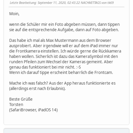
Letzte Bearbeitung
: September 11, 2020, 02:43:22 NACHMITTAGS von tk69
Moin,
wenn die Schüler mir ein Foto abgeben müssen, dann tippen
sie auf die entsprechende Aufgabe, dann auf Foto abgeben.
Das habe ich mal als Max Mustermann aus dem Browser
ausprobiert. Aber irgendwie will er auf dem iPad immer nur
die Frontkamera einstellen. Ich würde gerne die Rückkamera
haben wollen. Sicherlich ist dazu das KameraSymbol mit den
runden Pfeilen zum Wechsel der Kameras gemeint. Aber
genau das funktioniert bei mir nicht. :-S
Wenn ich darauf tippe erscheint beharrlich die Frontcam.
Mache ich was falsch? Aus der App heraus funktionierte es
(allerdings erst nach Erlaubnis).
Beste Grüße
Torsten
(SafariBrowser, iPadOS 14)