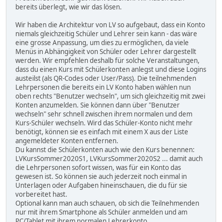
bereits überlegt, wie wir das lösen.
Wir haben die Architektur von LV so aufgebaut, dass ein Konto
niemals gleichzeitig Schüler und Lehrer sein kann - das wäre
eine grosse Anpassung, um dies zu ermöglichen, da viele
Menüs in Abhängigkeit von Schüler oder Lehrer dargestellt
werden. Wir empfehlen deshalb für solche Veranstaltungen,
dass du einen Kurs mit Schülerkonten anlegst und diese Logins
austeilst (als QR-Codes oder User/Pass). Die teilnehmenden
Lehrpersonen die bereits ein LV Konto haben wählen nun
oben rechts "Benutzer wechseln", um sich gleichzeitig mit zwei
Konten anzumelden. Sie können dann über "Benutzer
wechseln" sehr schnell zwischen ihrem normalen und dem
Kurs-Schüler wechseln. Wird das Schüler-Konto nicht mehr
benötigt, können sie es einfach mit einem X aus der Liste
angemeldeter Konten entfernen.
Du kannst die Schülerkonten auch wie den Kurs benennen:
LVKursSommer2020S1, LVKursSommer2020S2 ... damit auch
die Lehrpersonen sofort wissen, was für ein Konto das
gewesen ist. So können sie auch jederzeit noch einmal in
Unterlagen oder Aufgaben hineinschauen, die du für sie
vorbereitet hast.
Optional kann man auch schauen, ob sich die Teilnehmenden
nur mit ihrem Smartphone als Schüler anmelden und am
PC/Tablet mit ihrem normalen Lehrerkonto.