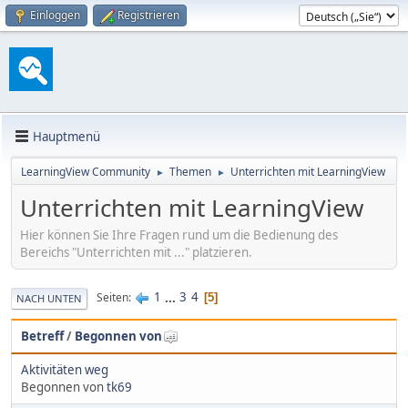
Einloggen
Registrieren
Hauptmenü
LearningView Community
Themen
Unterrichten mit LearningView
►
►
Unterrichten mit LearningView
Hier können Sie Ihre Fragen rund um die Bedienung des
Bereichs "Unterrichten mit ..." platzieren.
1
...
3
4
Seiten
5
NACH UNTEN
Betreff
/
Begonnen von
Aktivitäten weg
Begonnen von
tk69