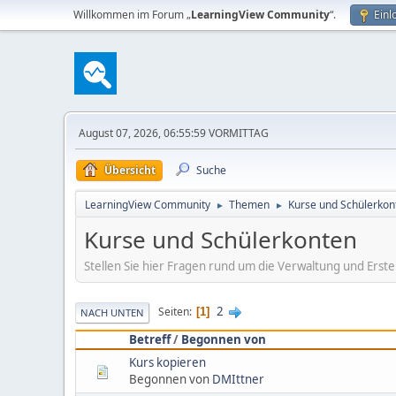
Willkommen im Forum „
LearningView Community
“.
Einl
August 07, 2026, 06:55:59 VORMITTAG
Übersicht
Suche
LearningView Community
Themen
Kurse und Schülerkon
►
►
Kurse und Schülerkonten
Stellen Sie hier Fragen rund um die Verwaltung und Erst
2
Seiten
1
NACH UNTEN
Betreff
/
Begonnen von
Kurs kopieren
Begonnen von
DMIttner