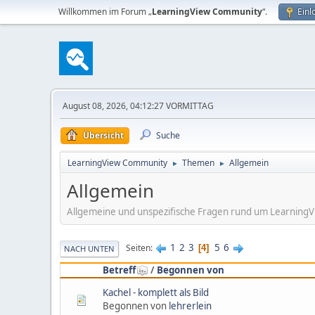
Willkommen im Forum „
LearningView Community
“.
Einl
August 08, 2026, 04:12:27 VORMITTAG
Übersicht
Suche
LearningView Community
Themen
Allgemein
►
►
Allgemein
Allgemeine und unspezifische Fragen rund um Learning
1
2
3
5
6
Seiten
4
NACH UNTEN
Betreff
/
Begonnen von
Kachel - komplett als Bild
Begonnen von
lehrerlein