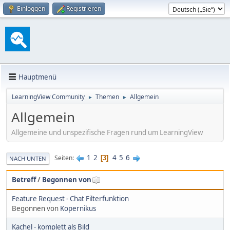
Einloggen
Registrieren
Hauptmenü
LearningView Community
Themen
Allgemein
►
►
Allgemein
Allgemeine und unspezifische Fragen rund um LearningView
1
2
4
5
6
Seiten
3
NACH UNTEN
Betreff
/
Begonnen von
Feature Request - Chat Filterfunktion
Begonnen von
Kopernikus
Kachel - komplett als Bild