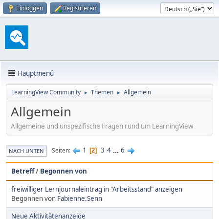
Einloggen
Registrieren
Hauptmenü
LearningView Community
Themen
Allgemein
►
►
Allgemein
Allgemeine und unspezifische Fragen rund um LearningView
1
3
4
...
6
Seiten
2
NACH UNTEN
Betreff
/
Begonnen von
freiwilliger Lernjournaleintrag in "Arbeitsstand" anzeigen
Begonnen von
Fabienne.Senn
Neue Aktivitätenanzeige