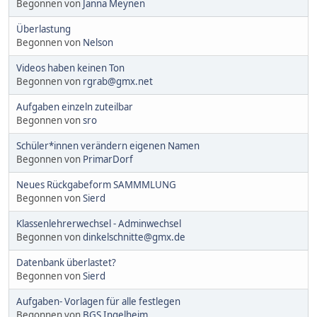
Begonnen von
Janna Meynen
Überlastung
Begonnen von
Nelson
Videos haben keinen Ton
Begonnen von
rgrab@gmx.net
Aufgaben einzeln zuteilbar
Begonnen von
sro
Schüler*innen verändern eigenen Namen
Begonnen von
PrimarDorf
Neues Rückgabeform SAMMMLUNG
Begonnen von
Sierd
Klassenlehrerwechsel - Adminwechsel
Begonnen von
dinkelschnitte@gmx.de
Datenbank überlastet?
Begonnen von
Sierd
Aufgaben- Vorlagen für alle festlegen
Begonnen von
BGS Ingelheim