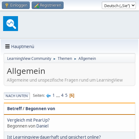
Einloggen
Registrieren
Hauptmenü
LearningView Community
Themen
Allgemein
►
►
Allgemein
Allgemeine und unspezifische Fragen rund um LearningView
1
...
4
5
Seiten
6
NACH UNTEN
Betreff
/
Begonnen von
Vergleich mit PearUp?
Begonnen von
Daniel
Ist Learningview dauerhaft und gesichert online?