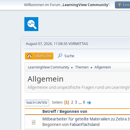
Willkommen im Forum „
LearningView Community
“.
Einl
August 07, 2026, 11:08:35 VORMITTAG
Übersicht
Suche
LearningView Community
Themen
Allgemein
►
►
Allgemein
Allgemeine und unspezifische Fragen rund um Learning
2
3
...
6
Seiten
1
NACH UNTEN
Betreff
/
Begonnen von
Mitbearbeiter für geteilte Materialien zu Zebra
Begonnen von
FabianFlachsland