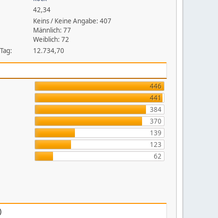
42,34
Keins / Keine Angabe: 407
Männlich: 77
Weiblich: 72
 Tag:
12.734,70
446
441
384
370
139
123
62
)