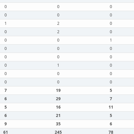
0
0
0
0
0
0
1
2
0
0
2
0
0
0
1
0
0
0
0
0
0
0
1
0
0
0
0
0
0
0
7
19
5
6
29
7
5
16
11
6
21
5
9
35
6
61
245
78