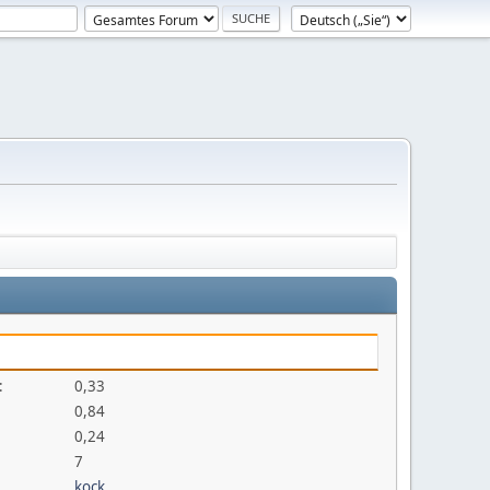
:
0,33
0,84
0,24
7
kock