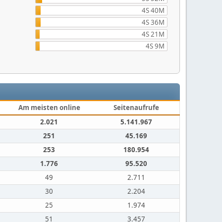
4S 40M
4S 36M
4S 21M
4S 9M
Am meisten online
Seitenaufrufe
2.021
5.141.967
251
45.169
253
180.954
1.776
95.520
49
2.711
30
2.204
25
1.974
51
3.457