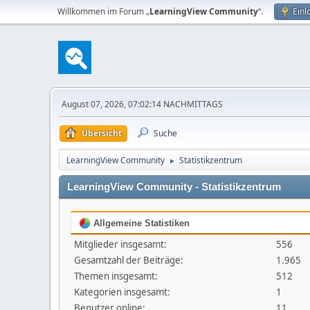
Willkommen im Forum „
LearningView Community
“.
Einl
August 07, 2026, 07:02:14 NACHMITTAGS
Übersicht
Suche
LearningView Community
Statistikzentrum
►
LearningView Community - Statistikzentrum
Allgemeine Statistiken
Mitglieder insgesamt:
556
Gesamtzahl der Beiträge:
1.965
Themen insgesamt:
512
Kategorien insgesamt:
1
Benutzer online:
11