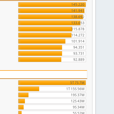
145.220
141.941
138.692
133.653
115.878
114.272
101.914
94.351
93.731
92.889
5T 7S 7M
1T 15S 56M
19S 37M
12S 43M
9S 34M
5S 52M