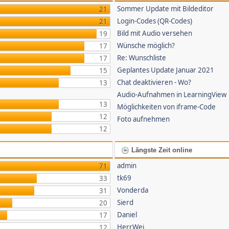
Sommer Update mit Bildeditor
21
Login-Codes (QR-Codes)
21
Bild mit Audio versehen
19
Wünsche möglich?
17
Re: Wunschliste
17
Geplantes Update Januar 2021
15
Chat deaktivieren - Wo?
13
Audio-Aufnahmen in LearningView
13
Möglichkeiten von iframe-Code
12
Foto aufnehmen
12
Längste Zeit online
admin
71
tk69
33
Vonderda
31
Sierd
20
Daniel
17
HerrWei
12