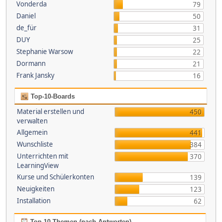
Vonderda
79
Daniel
50
de_für
31
DUY
25
Stephanie Warsow
22
Dormann
21
Frank Jansky
16
Top-10-Boards
Material erstellen und
450
verwalten
Allgemein
441
Wunschliste
384
Unterrichten mit
370
LearningView
Kurse und Schülerkonten
139
Neuigkeiten
123
Installation
62
Top 10 Themen (nach Antworten)