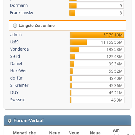
Dormann
9
Frank Jansky
8
Längste Zeit online
admin
5T 7S 10M
tk69
1T 15S 56M
Vonderda
19S 58M
Sierd
12S 43M
Daniel
9S 34M
HerrWei
5S 52M
de_für
4S 40M
S. Kramer
4S 36M
DUY
4S 21M
Swissnic
4S 9M
Forum-Verlauf
Am
Monatliche
Neue
Neue
Neue