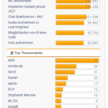
Re: Wunschliste
115.893
Geplantes Update Januar
114.290
2021
Chat deaktivieren - Wo?
101.938
Audio-Aufnahmen in
94.363
LearningView
Möglichkeiten von iframe-
93.750
Code
Foto aufnehmen
92.895
Top Themenstarter
tk69
71
Vonderda
34
Sierd
31
Daniel
20
admin
17
DUY
12
Stephanie Warsow
10
de_für
9
JonasB
9