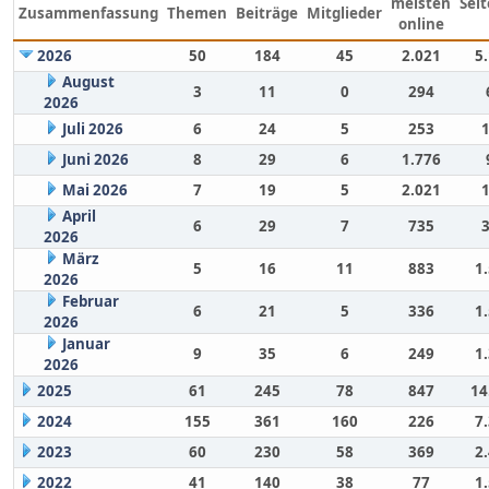
meisten
Sei
Zusammenfassung
Themen
Beiträge
Mitglieder
online
2026
50
184
45
2.021
5
August
3
11
0
294
2026
Juli 2026
6
24
5
253
Juni 2026
8
29
6
1.776
Mai 2026
7
19
5
2.021
April
6
29
7
735
2026
März
5
16
11
883
1
2026
Februar
6
21
5
336
1
2026
Januar
9
35
6
249
1
2026
2025
61
245
78
847
14
2024
155
361
160
226
7
2023
60
230
58
369
2
2022
41
140
38
77
1