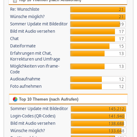
Re: Wunschliste
21
Wünsche möglich?
21
Sommer Update mit Bildeditor
19
Bild mit Audio versehen
17
Chat
17
Dateiformate
15
Erfahrungen mit Chat,
13
Korrekturen und Umfrage
Möglichkeiten von iframe-
13
Code
Audioaufnahme
12
Foto aufnehmen
12
Top 10 Themen (nach Aufrufen)
Sommer Update mit Bildeditor
145.212
Login-Codes (QR-Codes)
141.940
Bild mit Audio versehen
138.688
Wünsche möglich?
133.648