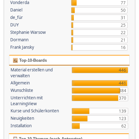
Vonderda
77
Daniel
50
de_für
31
DUY
25
Stephanie Warsow
22
Dormann
21
Frank Jansky
16
Top-10-Boards
Material erstellen und
446
verwalten
Allgemein
441
Wunschliste
384
Unterrichten mit
370
LearningView
Kurse und Schülerkonten
139
Neuigkeiten
123
Installation
62
Top 10 Themen (nach Antworten)