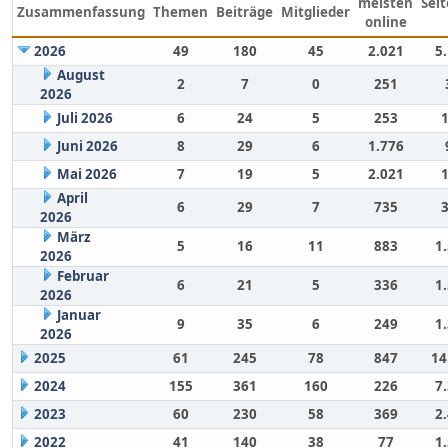
meisten
Sei
Zusammenfassung
Themen
Beiträge
Mitglieder
online
2026
49
180
45
2.021
5
August
2
7
0
251
2026
Juli 2026
6
24
5
253
Juni 2026
8
29
6
1.776
Mai 2026
7
19
5
2.021
April
6
29
7
735
2026
März
5
16
11
883
1
2026
Februar
6
21
5
336
1
2026
Januar
9
35
6
249
1
2026
2025
61
245
78
847
14
2024
155
361
160
226
7
2023
60
230
58
369
2
2022
41
140
38
77
1