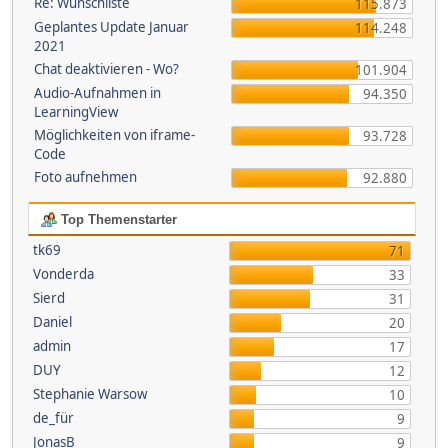
Re: Wunschliste
115.873
Geplantes Update Januar
114.248
2021
Chat deaktivieren - Wo?
101.904
Audio-Aufnahmen in
94.350
LearningView
Möglichkeiten von iframe-
93.728
Code
Foto aufnehmen
92.880
Top Themenstarter
tk69
71
Vonderda
33
Sierd
31
Daniel
20
admin
17
DUY
12
Stephanie Warsow
10
de_für
9
JonasB
9