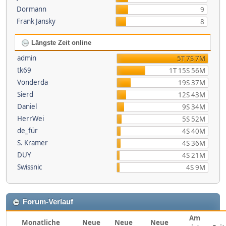
Dormann
9
Frank Jansky
8
Längste Zeit online
admin
5T 7S 7M
tk69
1T 15S 56M
Vonderda
19S 37M
Sierd
12S 43M
Daniel
9S 34M
HerrWei
5S 52M
de_für
4S 40M
S. Kramer
4S 36M
DUY
4S 21M
Swissnic
4S 9M
Forum-Verlauf
Am
Monatliche
Neue
Neue
Neue