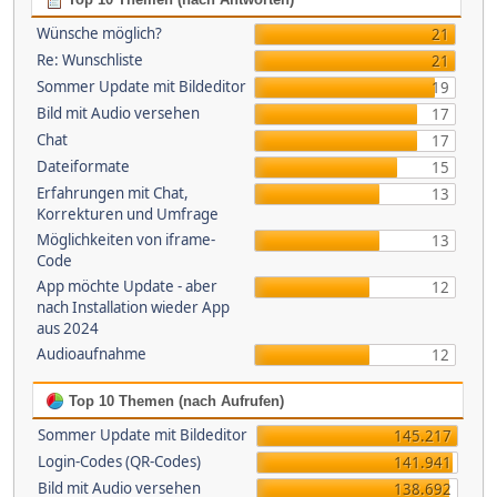
Wünsche möglich?
21
Re: Wunschliste
21
Sommer Update mit Bildeditor
19
Bild mit Audio versehen
17
Chat
17
Dateiformate
15
Erfahrungen mit Chat,
13
Korrekturen und Umfrage
Möglichkeiten von iframe-
13
Code
App möchte Update - aber
12
nach Installation wieder App
aus 2024
Audioaufnahme
12
Top 10 Themen (nach Aufrufen)
Sommer Update mit Bildeditor
145.217
Login-Codes (QR-Codes)
141.941
Bild mit Audio versehen
138.692