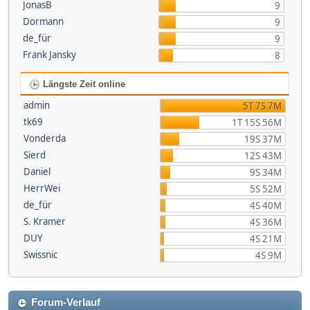
JonasB
9
Dormann
9
de_für
9
Frank Jansky
8
Längste Zeit online
admin
5T 7S 7M
tk69
1T 15S 56M
Vonderda
19S 37M
Sierd
12S 43M
Daniel
9S 34M
HerrWei
5S 52M
de_für
4S 40M
S. Kramer
4S 36M
DUY
4S 21M
Swissnic
4S 9M
Forum-Verlauf