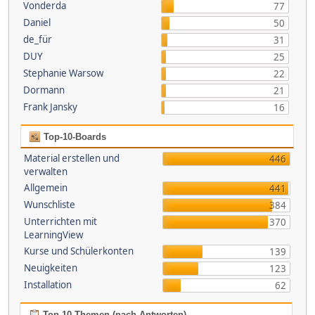
Vonderda
77
Daniel
50
de_für
31
DUY
25
Stephanie Warsow
22
Dormann
21
Frank Jansky
16
Top-10-Boards
Material erstellen und
446
verwalten
Allgemein
441
Wunschliste
384
Unterrichten mit
370
LearningView
Kurse und Schülerkonten
139
Neuigkeiten
123
Installation
62
Top 10 Themen (nach Antworten)