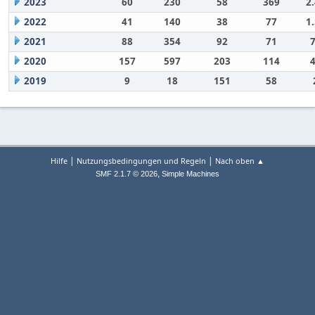
2023
60
230
58
369
2
2022
41
140
38
77
1
2021
88
354
92
71
2020
157
597
203
114
2019
9
18
151
58
|
|
Hilfe
Nutzungsbedingungen und Regeln
Nach oben ▲
,
SMF 2.1.7 © 2026
Simple Machines