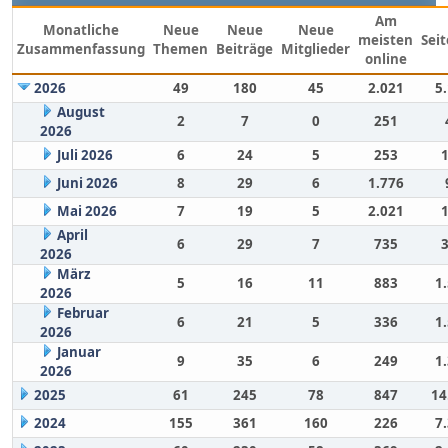
Am
Monatliche
Neue
Neue
Neue
meisten
Sei
Zusammenfassung
Themen
Beiträge
Mitglieder
online
2026
49
180
45
2.021
5
August
2
7
0
251
2026
Juli 2026
6
24
5
253
Juni 2026
8
29
6
1.776
Mai 2026
7
19
5
2.021
April
6
29
7
735
2026
März
5
16
11
883
1
2026
Februar
6
21
5
336
1
2026
Januar
9
35
6
249
1
2026
2025
61
245
78
847
14
2024
155
361
160
226
7