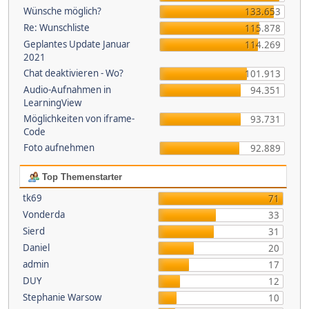
Wünsche möglich?
133.653
Re: Wunschliste
115.878
Geplantes Update Januar
114.269
2021
Chat deaktivieren - Wo?
101.913
Audio-Aufnahmen in
94.351
LearningView
Möglichkeiten von iframe-
93.731
Code
Foto aufnehmen
92.889
Top Themenstarter
tk69
71
Vonderda
33
Sierd
31
Daniel
20
admin
17
DUY
12
Stephanie Warsow
10