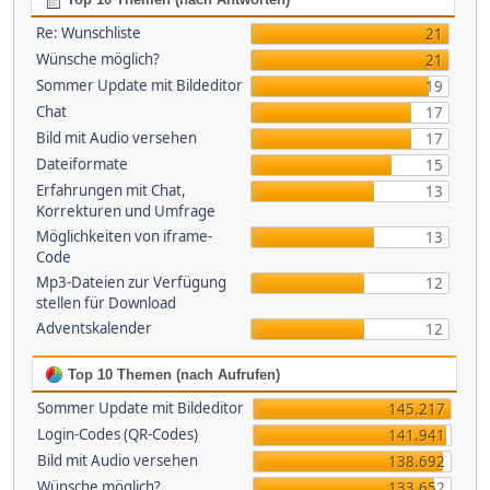
Re: Wunschliste
21
Wünsche möglich?
21
Sommer Update mit Bildeditor
19
Chat
17
Bild mit Audio versehen
17
Dateiformate
15
Erfahrungen mit Chat,
13
Korrekturen und Umfrage
Möglichkeiten von iframe-
13
Code
Mp3-Dateien zur Verfügung
12
stellen für Download
Adventskalender
12
Top 10 Themen (nach Aufrufen)
Sommer Update mit Bildeditor
145.217
Login-Codes (QR-Codes)
141.941
Bild mit Audio versehen
138.692
Wünsche möglich?
133.652