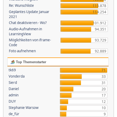
Re: Wunschliste
115.878
Geplantes Update Januar
114.254
2021
Chat deaktivieren - Wo?
101.912
Audio-Aufnahmen in
94.351
LearningView
Möglichkeiten von iframe-
93.729
Code
Foto aufnehmen
92.889
Top Themenstarter
tk69
71
Vonderda
33
Sierd
31
Daniel
20
admin
17
DUY
12
Stephanie Warsow
10
de_für
9