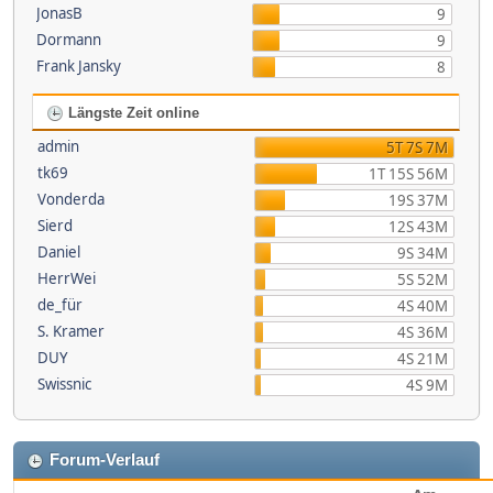
JonasB
9
Dormann
9
Frank Jansky
8
Längste Zeit online
admin
5T 7S 7M
tk69
1T 15S 56M
Vonderda
19S 37M
Sierd
12S 43M
Daniel
9S 34M
HerrWei
5S 52M
de_für
4S 40M
S. Kramer
4S 36M
DUY
4S 21M
Swissnic
4S 9M
Forum-Verlauf