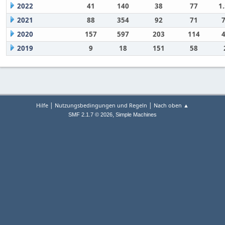
2022
41
140
38
77
1
2021
88
354
92
71
2020
157
597
203
114
2019
9
18
151
58
|
|
Hilfe
Nutzungsbedingungen und Regeln
Nach oben ▲
,
SMF 2.1.7 © 2026
Simple Machines