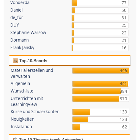
Vonderda
77
Daniel
50
de_für
31
DUY
25
Stephanie Warsow
22
Dormann
21
Frank Jansky
16
Top-10-Boards
Material erstellen und
446
verwalten
Allgemein
441
Wunschliste
384
Unterrichten mit
370
LearningView
Kurse und Schülerkonten
139
Neuigkeiten
123
Installation
62
Top 10 Themen (nach Antworten)