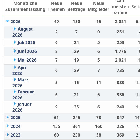
Am
Monatliche
Neue
Neue
Neue
meisten
Sei
Zusammenfassung
Themen
Beiträge
Mitglieder
online
2026
49
180
45
2.021
5
August
2
7
0
251
2026
Juli 2026
6
24
5
253
Juni 2026
8
29
6
1.776
Mai 2026
7
19
5
2.021
April
6
29
7
735
2026
März
5
16
11
883
1
2026
Februar
6
21
5
336
1
2026
Januar
9
35
6
249
1
2026
2025
61
245
78
847
14
2024
155
361
160
226
7
2023
60
230
58
369
2