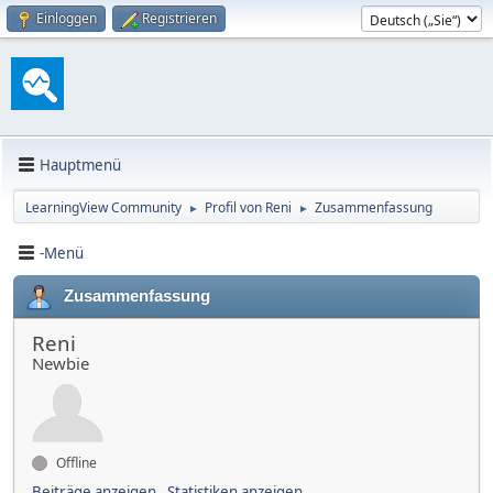
Einloggen
Registrieren
Hauptmenü
LearningView Community
Profil von Reni
Zusammenfassung
►
►
-Menü
Zusammenfassung
Reni
Newbie
Offline
Beiträge anzeigen
Statistiken anzeigen