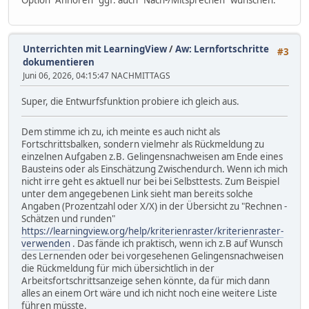
Option "Anhören" ggf. auch "Nach-/Mitsprechen" wünschen.
Unterrichten mit LearningView
/
Aw: Lernfortschritte
#3
dokumentieren
Juni 06, 2026, 04:15:47 NACHMITTAGS
Super, die Entwurfsfunktion probiere ich gleich aus.
Dem stimme ich zu, ich meinte es auch nicht als
Fortschrittsbalken, sondern vielmehr als Rückmeldung zu
einzelnen Aufgaben z.B. Gelingensnachweisen am Ende eines
Bausteins oder als Einschätzung Zwischendurch. Wenn ich mich
nicht irre geht es aktuell nur bei bei Selbsttests. Zum Beispiel
unter dem angegebenen Link sieht man bereits solche
Angaben (Prozentzahl oder X/X) in der Übersicht zu "Rechnen -
Schätzen und runden"
https://learningview.org/help/kriterienraster/kriterienraster-
verwenden
. Das fände ich praktisch, wenn ich z.B auf Wunsch
des Lernenden oder bei vorgesehenen Gelingensnachweisen
die Rückmeldung für mich übersichtlich in der
Arbeitsfortschrittsanzeige sehen könnte, da für mich dann
alles an einem Ort wäre und ich nicht noch eine weitere Liste
führen müsste.