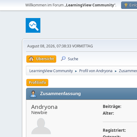
Willkommen im Forum „
LearningView Community
“.
Einl
August 08, 2026, 07:38:33 VORMITTAG
Übersicht
Suche
LearningView Community
Profil von Andryona
Zusammen
►
►
Profilinfo
Zusammenfassung
Andryona
Beiträge:
Newbie
Alter:
Registriert: