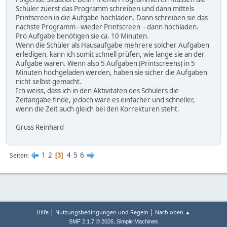
Schüler zuerst das Programm schreiben und dann mittels
Printscreen in die Aufgabe hochladen. Dann schreiben sie das
nächste Programm - wieder Printscreen - dann hochladen.
Pro Aufgabe benötigen sie ca. 10 Minuten.
Wenn die Schüler als Hausaufgabe mehrere solcher Aufgaben
erledigen, kann ich somit schnell prüfen, wie lange sie an der
Aufgabe waren. Wenn also 5 Aufgaben (Printscreens) in 5
Minuten hochgeladen werden, haben sie sicher die Aufgaben
nicht selbst gemacht.
Ich weiss, dass ich in den Aktivitäten des Schülers die
Zeitangabe finde, jedoch wäre es einfacher und schneller,
wenn die Zeit auch gleich bei den Korrekturen steht.
Gruss Reinhard
1
2
4
5
6
Seiten
3
|
|
Hilfe
Nutzungsbedingungen und Regeln
Nach oben ▲
,
SMF 2.1.7 © 2026
Simple Machines