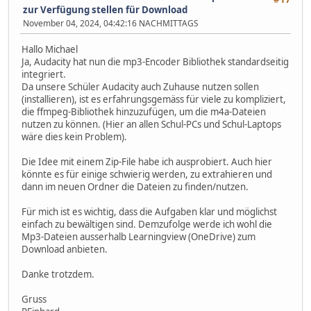
zur Verfügung stellen für Download
November 04, 2024, 04:42:16 NACHMITTAGS
Hallo Michael
Ja, Audacity hat nun die mp3-Encoder Bibliothek standardseitig
integriert.
Da unsere Schüler Audacity auch Zuhause nutzen sollen
(installieren), ist es erfahrungsgemäss für viele zu kompliziert,
die ffmpeg-Bibliothek hinzuzufügen, um die m4a-Dateien
nutzen zu können. (Hier an allen Schul-PCs und Schul-Laptops
wäre dies kein Problem).
Die Idee mit einem Zip-File habe ich ausprobiert. Auch hier
könnte es für einige schwierig werden, zu extrahieren und
dann im neuen Ordner die Dateien zu finden/nutzen.
Für mich ist es wichtig, dass die Aufgaben klar und möglichst
einfach zu bewältigen sind. Demzufolge werde ich wohl die
Mp3-Dateien ausserhalb Learningview (OneDrive) zum
Download anbieten.
Danke trotzdem.
Gruss