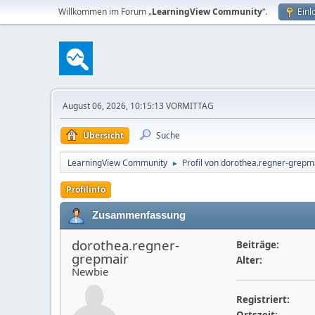
Willkommen im Forum „
LearningView Community
“.
Einl
August 06, 2026, 10:15:13 VORMITTAG
Übersicht
Suche
LearningView Community
Profil von dorothea.regner-grepm
►
Profilinfo
Zusammenfassung
dorothea.regner-
Beiträge:
grepmair
Alter:
Newbie
Registriert: