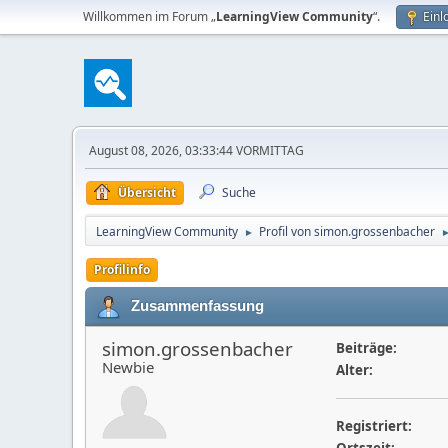
Willkommen im Forum „
LearningView Community
“.
Einl
August 08, 2026, 03:33:44 VORMITTAG
Übersicht
Suche
LearningView Community
Profil von simon.grossenbacher
►
Profilinfo
Zusammenfassung
simon.grossenbacher
Beiträge:
Newbie
Alter:
Registriert: