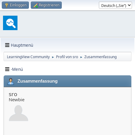
Einloggen
Registrieren
Hauptmenü
LearningView Community
Profil von sro
Zusammenfassung
►
►
-Menü
Zusammenfassung
sro
Newbie