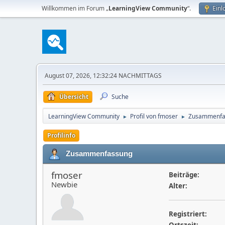
Willkommen im Forum „
LearningView Community
“.
Einl
August 07, 2026, 12:32:24 NACHMITTAGS
Übersicht
Suche
LearningView Community
Profil von fmoser
Zusammenfa
►
►
Profilinfo
Zusammenfassung
fmoser
Beiträge:
Newbie
Alter:
Registriert: