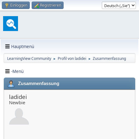
Einloggen
Registrieren
Hauptmenü
LearningView Community
Profil von ladidei
Zusammenfassung
►
►
-Menü
Zusammenfassung
ladidei
Newbie