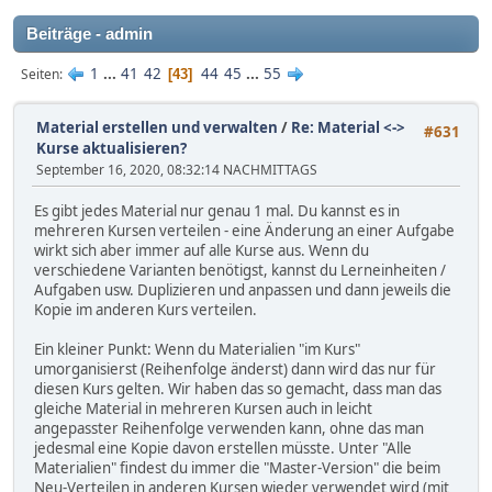
Beiträge - admin
1
...
41
42
44
45
...
55
Seiten
43
Material erstellen und verwalten
/
Re: Material <->
#631
Kurse aktualisieren?
September 16, 2020, 08:32:14 NACHMITTAGS
Es gibt jedes Material nur genau 1 mal. Du kannst es in
mehreren Kursen verteilen - eine Änderung an einer Aufgabe
wirkt sich aber immer auf alle Kurse aus. Wenn du
verschiedene Varianten benötigst, kannst du Lerneinheiten /
Aufgaben usw. Duplizieren und anpassen und dann jeweils die
Kopie im anderen Kurs verteilen.
Ein kleiner Punkt: Wenn du Materialien "im Kurs"
umorganisierst (Reihenfolge änderst) dann wird das nur für
diesen Kurs gelten. Wir haben das so gemacht, dass man das
gleiche Material in mehreren Kursen auch in leicht
angepasster Reihenfolge verwenden kann, ohne das man
jedesmal eine Kopie davon erstellen müsste. Unter "Alle
Materialien" findest du immer die "Master-Version" die beim
Neu-Verteilen in anderen Kursen wieder verwendet wird (mit