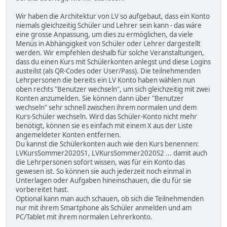
Wir haben die Architektur von LV so aufgebaut, dass ein Konto
niemals gleichzeitig Schüler und Lehrer sein kann - das wäre
eine grosse Anpassung, um dies zu ermöglichen, da viele
Menüs in Abhängigkeit von Schüler oder Lehrer dargestellt
werden. Wir empfehlen deshalb für solche Veranstaltungen,
dass du einen Kurs mit Schülerkonten anlegst und diese Logins
austeilst (als QR-Codes oder User/Pass). Die teilnehmenden
Lehrpersonen die bereits ein LV Konto haben wählen nun
oben rechts "Benutzer wechseln", um sich gleichzeitig mit zwei
Konten anzumelden. Sie können dann über "Benutzer
wechseln" sehr schnell zwischen ihrem normalen und dem
Kurs-Schüler wechseln. Wird das Schüler-Konto nicht mehr
benötigt, können sie es einfach mit einem X aus der Liste
angemeldeter Konten entfernen.
Du kannst die Schülerkonten auch wie den Kurs benennen:
LVKursSommer2020S1, LVKursSommer2020S2 ... damit auch
die Lehrpersonen sofort wissen, was für ein Konto das
gewesen ist. So können sie auch jederzeit noch einmal in
Unterlagen oder Aufgaben hineinschauen, die du für sie
vorbereitet hast.
Optional kann man auch schauen, ob sich die Teilnehmenden
nur mit ihrem Smartphone als Schüler anmelden und am
PC/Tablet mit ihrem normalen Lehrerkonto.