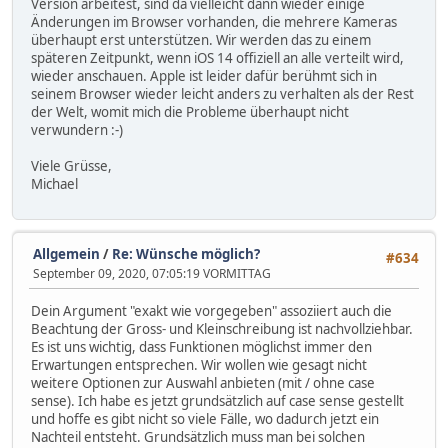
Version arbeitest, sind da vielleicht dann wieder einige
Änderungen im Browser vorhanden, die mehrere Kameras
überhaupt erst unterstützen. Wir werden das zu einem
späteren Zeitpunkt, wenn iOS 14 offiziell an alle verteilt wird,
wieder anschauen. Apple ist leider dafür berühmt sich in
seinem Browser wieder leicht anders zu verhalten als der Rest
der Welt, womit mich die Probleme überhaupt nicht
verwundern :-)
Viele Grüsse,
Michael
Allgemein
/
Re: Wünsche möglich?
#634
September 09, 2020, 07:05:19 VORMITTAG
Dein Argument "exakt wie vorgegeben" assoziiert auch die
Beachtung der Gross- und Kleinschreibung ist nachvollziehbar.
Es ist uns wichtig, dass Funktionen möglichst immer den
Erwartungen entsprechen. Wir wollen wie gesagt nicht
weitere Optionen zur Auswahl anbieten (mit / ohne case
sense). Ich habe es jetzt grundsätzlich auf case sense gestellt
und hoffe es gibt nicht so viele Fälle, wo dadurch jetzt ein
Nachteil entsteht. Grundsätzlich muss man bei solchen