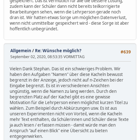
gespeichert. Das ist vermutlich für alle die bessere Lösung,
zudem kann der Schüler dann nicht bereits teilkorrigierte
Bearbeitungen sehen, wenn die Lehrperson gerade noch
dran ist. Wir hatten etwas Sorge um möglichen Datenverlust,
wenn nicht unmittelbar gespeichert wird - diese Sorge ist aber
hoffentlich unbegründet.
Allgemein
/
Re: Wünsche möglich?
#639
September 02, 2020, 08:53:35 VORMITTAG
Vielen Dank Stephan. Das ist ein schwieriges Problem. Wir
haben den Aufgaben "Namen" über diese Kacheln bewusst
begrenzt in der Anzeige, jedoch nicht auf n-Zeichen bei der
Eingabe begrenzt. Es ist in verschiedenen Ansichten
ungünstig, wenn die Namen zu lang werden. Durch den
begrenzten Platz auf der Kachel gibt es eine gewisse
Motivation für die Lehrperson einen möglichst kurzen Titel zu
wählen. Zum Beispiel durch Abkürzungen usw. Es ist aus
unseren Experimenten nicht von Vorteil, wenn die Kacheln
mehr Text enthalten, da Schülerinnen und Schüler diese Texte
ja auch lesen / erfassen müssen - damit würde man den
Anspruch "auf einen Blick" eine Übersicht zu bieten
entgegenwirken.