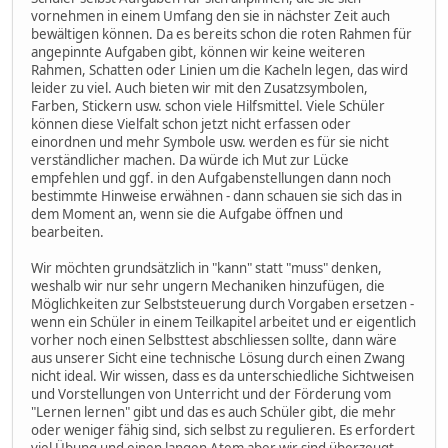
vornehmen in einem Umfang den sie in nächster Zeit auch
bewältigen können. Da es bereits schon die roten Rahmen für
angepinnte Aufgaben gibt, können wir keine weiteren
Rahmen, Schatten oder Linien um die Kacheln legen, das wird
leider zu viel. Auch bieten wir mit den Zusatzsymbolen,
Farben, Stickern usw. schon viele Hilfsmittel. Viele Schüler
können diese Vielfalt schon jetzt nicht erfassen oder
einordnen und mehr Symbole usw. werden es für sie nicht
verständlicher machen. Da würde ich Mut zur Lücke
empfehlen und ggf. in den Aufgabenstellungen dann noch
bestimmte Hinweise erwähnen - dann schauen sie sich das in
dem Moment an, wenn sie die Aufgabe öffnen und
bearbeiten.
Wir möchten grundsätzlich in "kann" statt "muss" denken,
weshalb wir nur sehr ungern Mechaniken hinzufügen, die
Möglichkeiten zur Selbststeuerung durch Vorgaben ersetzen -
wenn ein Schüler in einem Teilkapitel arbeitet und er eigentlich
vorher noch einen Selbsttest abschliessen sollte, dann wäre
aus unserer Sicht eine technische Lösung durch einen Zwang
nicht ideal. Wir wissen, dass es da unterschiedliche Sichtweisen
und Vorstellungen von Unterricht und der Förderung vom
"Lernen lernen" gibt und das es auch Schüler gibt, die mehr
oder weniger fähig sind, sich selbst zu regulieren. Es erfordert
viel Übung und einen langen Atem aber wir sind überzeugt