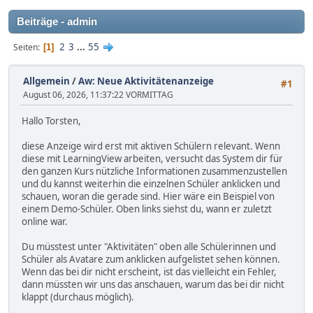
Beiträge - admin
2
3
...
55
Seiten
1
Allgemein
/
Aw: Neue Aktivitätenanzeige
#1
August 06, 2026, 11:37:22 VORMITTAG
Hallo Torsten,
diese Anzeige wird erst mit aktiven Schülern relevant. Wenn
diese mit LearningView arbeiten, versucht das System dir für
den ganzen Kurs nützliche Informationen zusammenzustellen
und du kannst weiterhin die einzelnen Schüler anklicken und
schauen, woran die gerade sind. Hier wäre ein Beispiel von
einem Demo-Schüler. Oben links siehst du, wann er zuletzt
online war.
Du müsstest unter "Aktivitäten" oben alle Schülerinnen und
Schüler als Avatare zum anklicken aufgelistet sehen können.
Wenn das bei dir nicht erscheint, ist das vielleicht ein Fehler,
dann müssten wir uns das anschauen, warum das bei dir nicht
klappt (durchaus möglich).