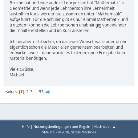
Brüche hat und eine andere Lehrperson hat "Mathematik" ->
Geometrie und wenn jede Lehrperson ihre Lerneinheit
austeilt im Kurs, werden sie zusammen unter "Mathematik"
aufgeführt. Für die Schüler gibt es nur einmal Mathematik und
trotzdem können die Lehrpersonen unabhängig voneinander
die Inhalte erstellen und im Kurs austeilen.
Ich bin aber nicht sicher, ob das euer Wunsch wäre oder ob ihr
eigentlich schon die Materialien gemeinsam bearbeiten und
entwickelt wollt - dann würde es trotzdem eine Freigabe beim
Material benötigen.
Viele Grüsse,
Michael
2
3
...
55
Seiten
1
|
|
Hilfe
Nutzungsbedingungen und Regeln
Nach oben ▲
,
SMF 2.1.7 © 2026
Simple Machines