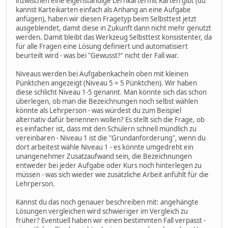
inzwischen eine eigenständige Lernkartei mit Karten gibt (du
kannst Karteikarten einfach als Anhang an eine Aufgabe
anfügen), haben wir diesen Fragetyp beim Selbsttest jetzt
ausgeblendet, damit diese in Zukunft dann nicht mehr genutzt
werden. Damit bleibt das Werkzeug Selbsttest konsistenter, da
für alle Fragen eine Lösung definiert und automatisiert
beurteilt wird - was bei "Gewusst?" nicht der Fall war.
Niveaus werden bei Aufgabenkacheln oben mit kleinen
Pünktchen angezeigt (Niveau 5 = 5 Pünktchen). Wir haben
diese schlicht Niveau 1-5 genannt. Man könnte sich das schon
überlegen, ob man die Bezeichnungen noch selbst wählen
könnte als Lehrperson - was würdest du zum Beispiel
alternativ dafür benennen wollen? Es stellt sich die Frage, ob
es einfacher ist, dass mit den Schülern schnell mündlich zu
vereinbaren - Niveau 1 ist die "Grundanforderung", wenn du
dort arbeitest wähle Niveau 1 - es könnte umgedreht ein
unangenehmer Zusatzaufwand sein, die Bezeichnungen
entweder bei jeder Aufgabe oder Kurs noch hinterlegen zu
müssen - was sich wieder wie zusätzliche Arbeit anfühlt für die
Lehrperson.
Kannst du das noch genauer beschreiben mit: angehängte
Lösungen vergleichen wird schwieriger im Vergleich zu
früher? Eventuell haben wir einen bestimmten Fall verpasst -