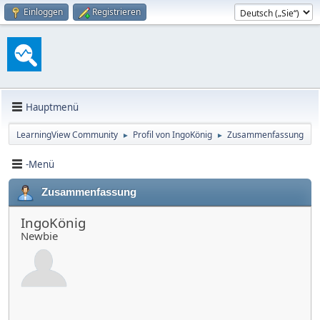
Einloggen
Registrieren
Hauptmenü
LearningView Community
Profil von IngoKönig
Zusammenfassung
►
►
-Menü
Zusammenfassung
IngoKönig
Newbie