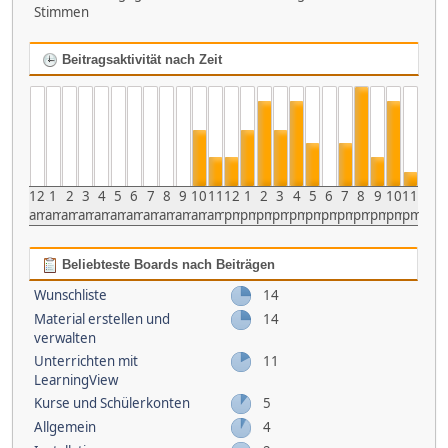
Stimmen
Beitragsaktivität nach Zeit
12
1
2
3
4
5
6
7
8
9
10
11
12
1
2
3
4
5
6
7
8
9
10
11
am
am
am
am
am
am
am
am
am
am
am
am
pm
pm
pm
pm
pm
pm
pm
pm
pm
pm
pm
pm
Beliebteste Boards nach Beiträgen
Wunschliste
14
Material erstellen und
14
verwalten
Unterrichten mit
11
LearningView
Kurse und Schülerkonten
5
Allgemein
4