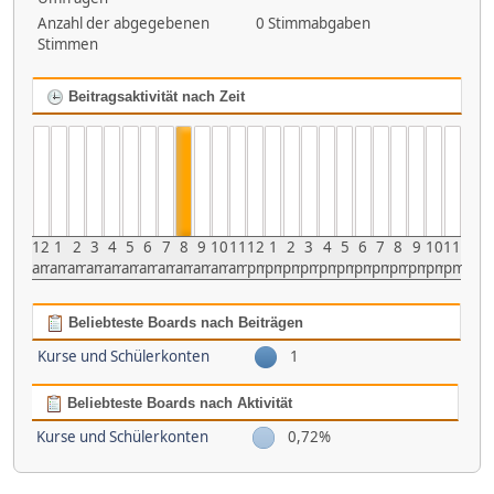
Anzahl der abgegebenen
0 Stimmabgaben
Stimmen
Beitragsaktivität nach Zeit
12
1
2
3
4
5
6
7
8
9
10
11
12
1
2
3
4
5
6
7
8
9
10
11
am
am
am
am
am
am
am
am
am
am
am
am
pm
pm
pm
pm
pm
pm
pm
pm
pm
pm
pm
pm
Beliebteste Boards nach Beiträgen
Kurse und Schülerkonten
1
Beliebteste Boards nach Aktivität
Kurse und Schülerkonten
0,72%