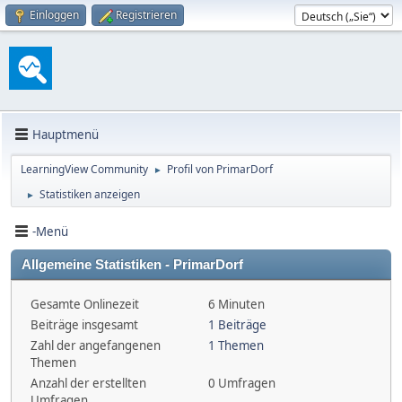
Einloggen
Registrieren
Hauptmenü
LearningView Community
Profil von PrimarDorf
►
Statistiken anzeigen
►
-Menü
Allgemeine Statistiken - PrimarDorf
Gesamte Onlinezeit
6 Minuten
Beiträge insgesamt
1 Beiträge
Zahl der angefangenen
1 Themen
Themen
Anzahl der erstellten
0 Umfragen
Umfragen