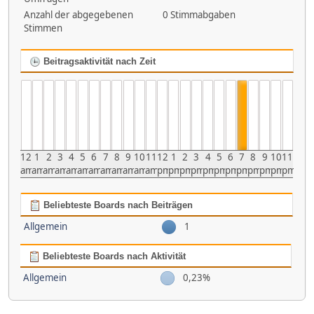
Anzahl der abgegebenen
0 Stimmabgaben
Stimmen
Beitragsaktivität nach Zeit
12
1
2
3
4
5
6
7
8
9
10
11
12
1
2
3
4
5
6
7
8
9
10
11
am
am
am
am
am
am
am
am
am
am
am
am
pm
pm
pm
pm
pm
pm
pm
pm
pm
pm
pm
pm
Beliebteste Boards nach Beiträgen
Allgemein
1
Beliebteste Boards nach Aktivität
Allgemein
0,23%