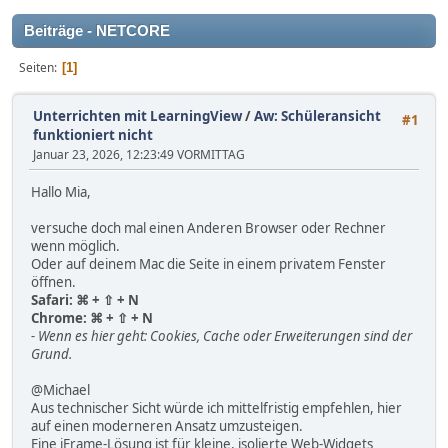
Beiträge - NETCORE
Seiten
1
Unterrichten mit LearningView
/
Aw: Schüleransicht
#1
funktioniert nicht
Januar 23, 2026, 12:23:49 VORMITTAG
Hallo Mia,
versuche doch mal einen Anderen Browser oder Rechner
wenn möglich.
Oder auf deinem Mac die Seite in einem privatem Fenster
öffnen.
Safari: ⌘ + ⇧ + N
Chrome: ⌘ + ⇧ + N
- Wenn es hier geht: Cookies, Cache oder Erweiterungen sind der
Grund.
@Michael
Aus technischer Sicht würde ich mittelfristig empfehlen, hier
auf einen moderneren Ansatz umzusteigen.
Eine iFrame-Lösung ist für kleine, isolierte Web-Widgets