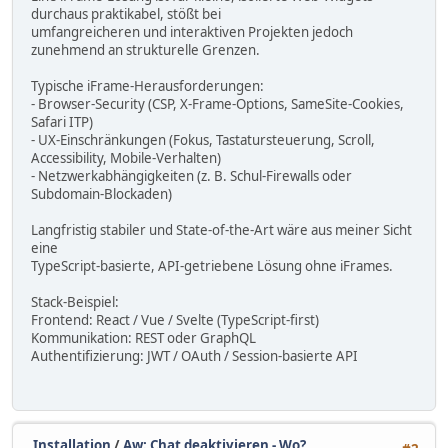
durchaus praktikabel, stößt bei
umfangreicheren und interaktiven Projekten jedoch
zunehmend an strukturelle Grenzen.
Typische iFrame-Herausforderungen:
- Browser-Security (CSP, X-Frame-Options, SameSite-Cookies,
Safari ITP)
- UX-Einschränkungen (Fokus, Tastatursteuerung, Scroll,
Accessibility, Mobile-Verhalten)
- Netzwerkabhängigkeiten (z. B. Schul-Firewalls oder
Subdomain-Blockaden)
Langfristig stabiler und State-of-the-Art wäre aus meiner Sicht
eine
TypeScript-basierte, API-getriebene Lösung ohne iFrames.
Stack-Beispiel:
Frontend: React / Vue / Svelte (TypeScript-first)
Kommunikation: REST oder GraphQL
Authentifizierung: JWT / OAuth / Session-basierte API
Installation
/
Aw: Chat deaktivieren - Wo?