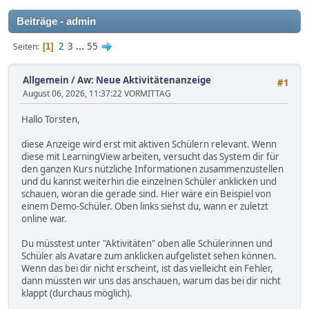
Beiträge - admin
2
3
...
55
Seiten
1
Allgemein
/
Aw: Neue Aktivitätenanzeige
#1
August 06, 2026, 11:37:22 VORMITTAG
Hallo Torsten,
diese Anzeige wird erst mit aktiven Schülern relevant. Wenn
diese mit LearningView arbeiten, versucht das System dir für
den ganzen Kurs nützliche Informationen zusammenzustellen
und du kannst weiterhin die einzelnen Schüler anklicken und
schauen, woran die gerade sind. Hier wäre ein Beispiel von
einem Demo-Schüler. Oben links siehst du, wann er zuletzt
online war.
Du müsstest unter "Aktivitäten" oben alle Schülerinnen und
Schüler als Avatare zum anklicken aufgelistet sehen können.
Wenn das bei dir nicht erscheint, ist das vielleicht ein Fehler,
dann müssten wir uns das anschauen, warum das bei dir nicht
klappt (durchaus möglich).