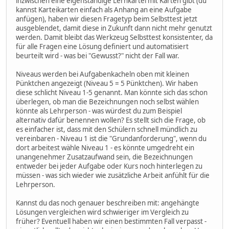
inzwischen eine eigenständige Lernkartei mit Karten gibt (du
kannst Karteikarten einfach als Anhang an eine Aufgabe
anfügen), haben wir diesen Fragetyp beim Selbsttest jetzt
ausgeblendet, damit diese in Zukunft dann nicht mehr genutzt
werden. Damit bleibt das Werkzeug Selbsttest konsistenter, da
für alle Fragen eine Lösung definiert und automatisiert
beurteilt wird - was bei "Gewusst?" nicht der Fall war.
Niveaus werden bei Aufgabenkacheln oben mit kleinen
Pünktchen angezeigt (Niveau 5 = 5 Pünktchen). Wir haben
diese schlicht Niveau 1-5 genannt. Man könnte sich das schon
überlegen, ob man die Bezeichnungen noch selbst wählen
könnte als Lehrperson - was würdest du zum Beispiel
alternativ dafür benennen wollen? Es stellt sich die Frage, ob
es einfacher ist, dass mit den Schülern schnell mündlich zu
vereinbaren - Niveau 1 ist die "Grundanforderung", wenn du
dort arbeitest wähle Niveau 1 - es könnte umgedreht ein
unangenehmer Zusatzaufwand sein, die Bezeichnungen
entweder bei jeder Aufgabe oder Kurs noch hinterlegen zu
müssen - was sich wieder wie zusätzliche Arbeit anfühlt für die
Lehrperson.
Kannst du das noch genauer beschreiben mit: angehängte
Lösungen vergleichen wird schwieriger im Vergleich zu
früher? Eventuell haben wir einen bestimmten Fall verpasst -