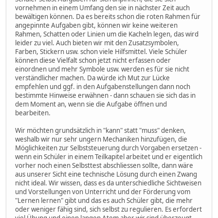
vornehmen in einem Umfang den sie in nächster Zeit auch
bewältigen können. Da es bereits schon die roten Rahmen für
angepinnte Aufgaben gibt, können wir keine weiteren
Rahmen, Schatten oder Linien um die Kacheln legen, das wird
leider zu viel. Auch bieten wir mit den Zusatzsymbolen,
Farben, Stickern usw. schon viele Hilfsmittel. Viele Schüler
können diese Vielfalt schon jetzt nicht erfassen oder
einordnen und mehr Symbole usw. werden es für sie nicht
verständlicher machen. Da würde ich Mut zur Lücke
empfehlen und ggf. in den Aufgabenstellungen dann noch
bestimmte Hinweise erwähnen - dann schauen sie sich das in
dem Moment an, wenn sie die Aufgabe öffnen und
bearbeiten.
Wir möchten grundsätzlich in "kann" statt "muss" denken,
weshalb wir nur sehr ungern Mechaniken hinzufügen, die
Möglichkeiten zur Selbststeuerung durch Vorgaben ersetzen -
wenn ein Schüler in einem Teilkapitel arbeitet und er eigentlich
vorher noch einen Selbsttest abschliessen sollte, dann wäre
aus unserer Sicht eine technische Lösung durch einen Zwang
nicht ideal. Wir wissen, dass es da unterschiedliche Sichtweisen
und Vorstellungen von Unterricht und der Förderung vom
"Lernen lernen" gibt und das es auch Schüler gibt, die mehr
oder weniger fähig sind, sich selbst zu regulieren. Es erfordert
viel Übung und einen langen Atem aber wir sind überzeugt