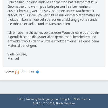
Brüche hat und eine andere Lehrperson hat "Mathematik" ->
Geometrie und wenn jede Lehrperson ihre Lerneinheit
austeilt im Kurs, werden sie zusammen unter "Mathematik"
aufgeführt. Für die Schüler gibt es nur einmal Mathematik und
trotzdem können die Lehrpersonen unabhängig voneinander
die Inhalte erstellen und im Kurs austeilen.
Ich bin aber nicht sicher, ob das euer Wunsch wäre oder ob ihr
eigentlich schon die Materialien gemeinsam bearbeiten und
entwickelt wollt - dann würde es trotzdem eine Freigabe beim
Material benötigen.
Viele Grüsse,
Michael
2
3
...
55
Seiten
1
|
|
Hilfe
Nutzungsbedingungen und Regeln
Nach oben ▲
,
SMF 2.1.7 © 2026
Simple Machines