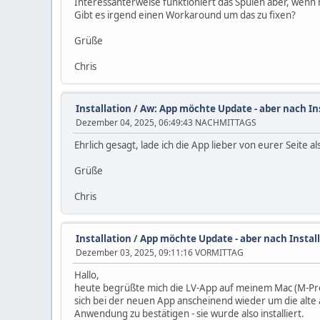
Interessanterweise funktioniert das Spulen aber, wenn
Gibt es irgend einen Workaround um das zu fixen?
Grüße
Chris
Installation
/
Aw: App möchte Update - aber nach In
Dezember 04, 2025, 06:49:43 NACHMITTAGS
Ehrlich gesagt, lade ich die App lieber von eurer Seite a
Grüße
Chris
Installation
/
App möchte Update - aber nach Instal
Dezember 03, 2025, 09:11:16 VORMITTAG
Hallo,
heute begrüßte mich die LV-App auf meinem Mac (M-Prozes
sich bei der neuen App anscheinend wieder um die alte
Anwendung zu bestätigen - sie wurde also installiert.