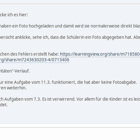
ke ich es hier:
 haben ein Foto hochgeladen und damit wird sie normalerweise direkt blas
sicht anklicke, sehe ich, dass die Schülerin ein Foto abgegeben hat. Ab
uchen des Fehlers erstellt habe:
https://learningview.org/share/m7185
w.org/share/m7243630203-4/0713406
itäten"-Verlauf.
Nur eine Aufgabe vom 11.3. funktioniert, die hat aber keine Fotoabgabe.
ren weiterhin.
h Aufgaben vom 7.3. Es ist verwirrend. Vor allem für die Kinder ist es lei
det.