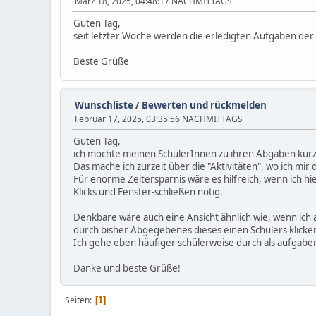
März 18, 2025, 04:48:17 NACHMITTAGS
Guten Tag,
seit letzter Woche werden die erledigten Aufgaben der S
Beste Grüße
Wunschliste
/
Bewerten und rückmelden
Februar 17, 2025, 03:35:56 NACHMITTAGS
Guten Tag,
ich möchte meinen SchülerInnen zu ihren Abgaben kurz
Das mache ich zurzeit über die "Aktivitäten", wo ich mi
Für enorme Zeitersparnis wäre es hilfreich, wenn ich h
Klicks und Fenster-schließen nötig.
Denkbare wäre auch eine Ansicht ähnlich wie, wenn ich
durch bisher Abgegebenes dieses einen Schülers klicke
Ich gehe eben häufiger schülerweise durch als aufgabe
Danke und beste Grüße!
Seiten
1